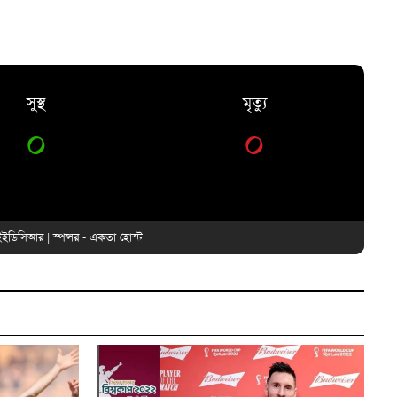
সুস্থ
মৃত্যু
০
০
ইডিসিআর
| স্পন্সর -
একতা হোস্ট