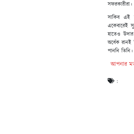
সফরকারীরা।
সাকিব এই ম্
একেবারেই স
হাতেও উদার 
অর্ধেক রান
পাননি তিনি।
আপনার মত
: