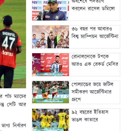
অবশেষে পদত্যাগ
করলেন রাসেল ডমিঙ্গো
৩৬ বছর পর আবারও
বিশ্ব চ্যাম্পিয়ন আর্জেন্টিনা
রোনালদোকে টপকে
আরও এক রেকর্ড মেসির
পোল্যান্ডের জয়ে জটিল
সমীকরণ আর্জেন্টিনার
পাঁচ ম্যাচের
গ্রুপে
িন্তু সেটি আর
৯২ বছরের ইতিহাস
ভাঙল কাতারে
াগ্য নির্ধারণ