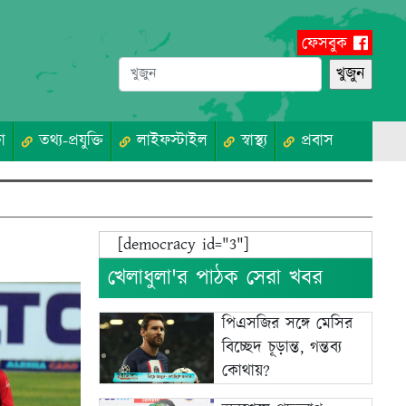
ফেসবুক
া
তথ্য-প্রযুক্তি
লাইফস্টাইল
স্বাস্থ্য
প্রবাস
[democracy id="3"]
খেলাধুলা'র পাঠক সেরা খবর
পিএসজির সঙ্গে মেসির
বিচ্ছেদ চূড়ান্ত, গন্তব্য
কোথায়?