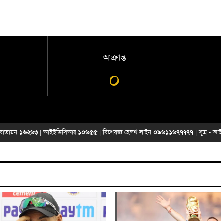
আক্রান্ত
০
্য বাতায়ন
১৬২৬৩
| আইইডিসিআর
১০৬৫৫
| বিশেষজ্ঞ হেলথ লাইন
০৯৬১১৬৭৭৭৭৭
| সূত্র -
আই