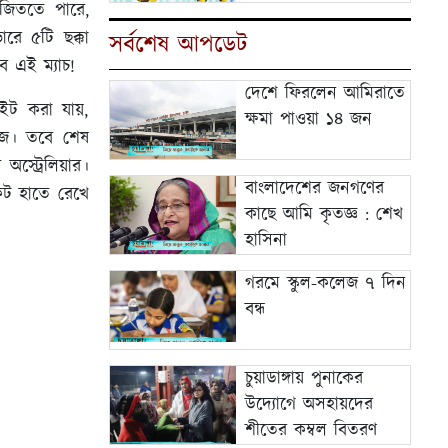
 জিততে পারে,
রে ৫টি ছক্কা
সর্বশেষ আপডেট
 এই ম্যাচ!
দেশে ফিরলেন আমিরাতে
াইট করা যায়,
ক্ষমা পাওয়া ১৪ জন
ফিজ। তবে শেষ
অস্ট্রেলিয়ার।
বাংলাদেশের জনগণের
কেট হাতে রেখে
কাছে আমি কৃতজ্ঞ : শেখ
হাসিনা
গরমে স্কুল-কলেজ ৭ দিন
বন্ধ
চুয়াডাঙ্গায় পুনাকের
উদ্যোগে অসহায়দের
শীতের কম্বল বিতরণ