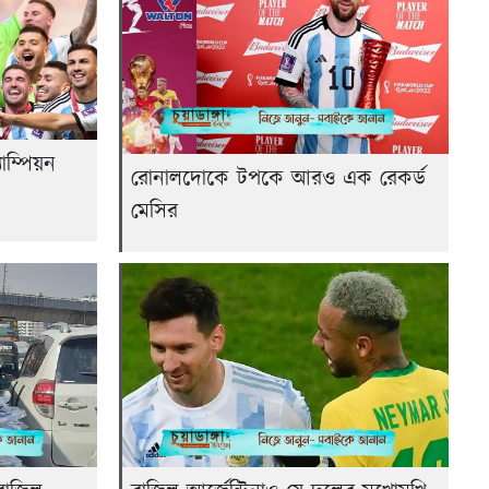
াম্পিয়ন
রোনালদোকে টপকে আরও এক রেকর্ড
মেসির