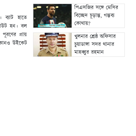
পিএসজির সঙ্গে মেসির
বিচ্ছেদ চূড়ান্ত, গন্তব্য
। ব্যাট হাতে
কোথায়?
 আউট হন। বল
পূরণের প্রায়
খুলনার শ্রেষ্ঠ অফিসার
 কোনও উইকেট
চুয়াডাঙ্গা সদর থানার
মাহব্বুর রহমান