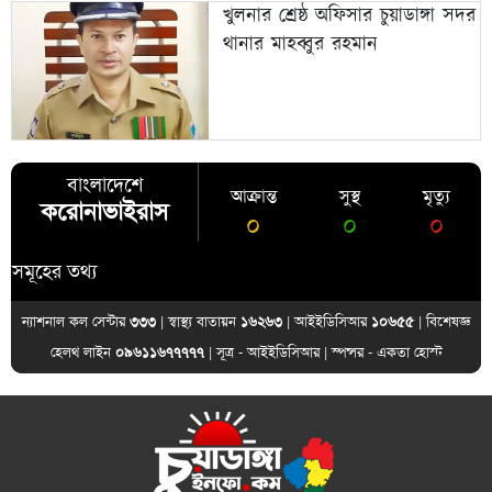
খুলনার শ্রেষ্ঠ অফিসার চুয়াডাঙ্গা সদর
থানার মাহব্বুর রহমান
বাংলাদেশে
আক্রান্ত
সুস্থ
মৃত্যু
করোনাভাইরাস
০
০
০
ের তথ্য
ন্যাশনাল কল সেন্টার
৩৩৩
| স্বাস্থ্য বাতায়ন
১৬২৬৩
| আইইডিসিআর
১০৬৫৫
| বিশেষজ্ঞ
হেলথ লাইন
০৯৬১১৬৭৭৭৭৭
| সূত্র -
আইইডিসিআর
| স্পন্সর -
একতা হোস্ট