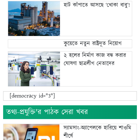
হাট কাঁপাতে আসছে ‘খোকা বাবু’!
কুয়েতে নতুন রাষ্ট্রদূত নিয়োগ
২ হলের নির্মাণ কাজ বন্ধ করার
ঘোষণা ছাত্রলীগ নেতাদের
[democracy id="3"]
তথ্য-প্রযুক্তি'র পাঠক সেরা খবর
স্যামসাং-অ্যাপেলকে হারিয়ে শাওমি
শীর্ষে