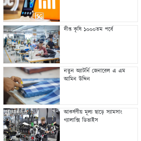
দীপ্ত কৃষি ১০০০তম পর্বে
নতুন অ্যাটর্নি জেনারেল এ এম
আমিন উদ্দিন
আকর্ষণীয় মূল্য ছাড়ে স্যামসাং
গ্যালাক্সি ডিভাইস