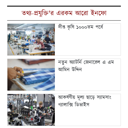
তথ্য-প্রযুক্তি'র এরকম আরো ইনফো
দীপ্ত কৃষি ১০০০তম পর্বে
নতুন অ্যাটর্নি জেনারেল এ এম
আমিন উদ্দিন
আকর্ষণীয় মূল্য ছাড়ে স্যামসাং
গ্যালাক্সি ডিভাইস