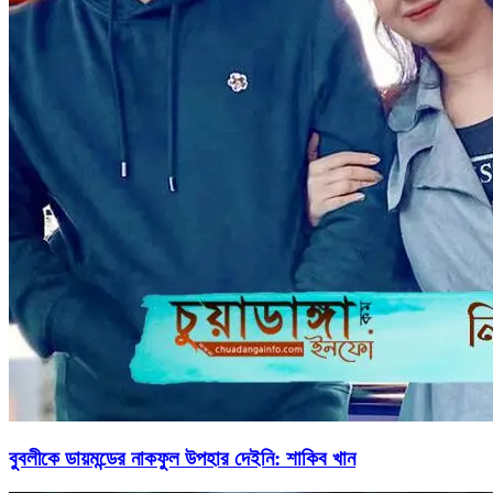
বুবলীকে ডায়মন্ডের নাকফুল উপহার দেইনি: শাকিব খান