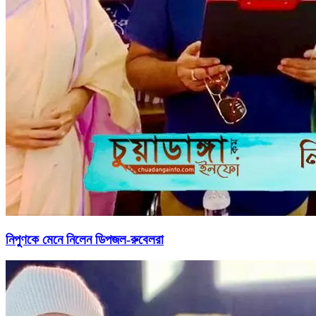
নিপুণকে মেনে নিলেন ডিপজল-রুবেলরা