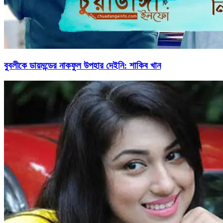
বুবলীকে ডায়মন্ডের নাকফুল উপহার দেইনি: শাকিব খান