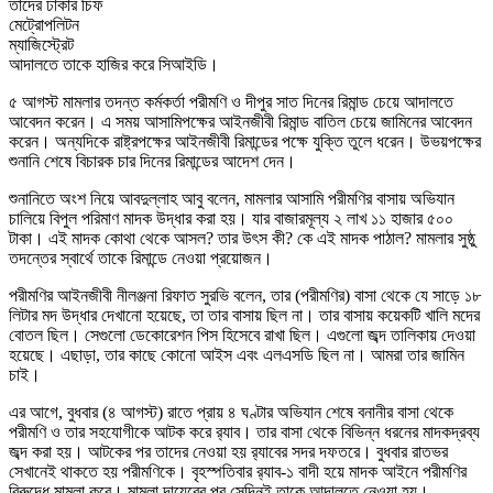
তাদের ঢাকার চিফ
মেট্রোপলিটন
ম্যাজিস্ট্রেট
আদালতে তাকে হাজির করে সিআইডি।
৫ আগস্ট মামলার তদন্ত কর্মকর্তা পরীমণি ও দীপুর সাত দিনের রিমান্ড চেয়ে আদালতে
আবেদন করেন। এ সময় আসামিপক্ষের আইনজীবী রিমান্ড বাতিল চেয়ে জামিনের আবেদন
করেন। অন্যদিকে রাষ্ট্রপক্ষের আইনজীবী রিমান্ডের পক্ষে যুক্তি তুলে ধরেন। উভয়পক্ষের
শুনানি শেষে বিচারক চার দিনের রিমান্ডের আদেশ দেন।
শুনানিতে অংশ নিয়ে আবদুল্লাহ আবু বলেন, মামলার আসামি পরীমণির বাসায় অভিযান
চালিয়ে বিপুল পরিমাণ মাদক উদ্ধার করা হয়। যার বাজারমূল্য ২ লাখ ১১ হাজার ৫০০
টাকা। এই মাদক কোথা থেকে আসল? তার উৎস কী? কে এই মাদক পাঠাল? মামলার সুষ্ঠু
তদন্তের স্বার্থে তাকে রিমান্ডে নেওয়া প্রয়োজন।
পরীমণির আইনজীবী নীলঞ্জনা রিফাত সুরভি বলেন, তার (পরীমণির) বাসা থেকে যে সাড়ে ১৮
লিটার মদ উদ্ধার দেখানো হয়েছে, তা তার বাসায় ছিল না। তার বাসায় কয়েকটি খালি মদের
বোতল ছিল। সেগুলো ডেকোরেশন পিস হিসেবে রাখা ছিল। এগুলো জব্দ তালিকায় দেওয়া
হয়েছে। এছাড়া, তার কাছে কোনো আইস এবং এলএসডি ছিল না। আমরা তার জামিন
চাই।
এর আগে, বুধবার (৪ আগস্ট) রাতে প্রায় ৪ ঘণ্টার অভিযান শেষে বনানীর বাসা থেকে
পরীমণি ও তার সহযোগীকে আটক করে র‍্যাব। তার বাসা থেকে বিভিন্ন ধরনের মাদকদ্রব্য
জব্দ করা হয়। আটকের পর তাদের নেওয়া হয় র‍্যাবের সদর দফতরে। বুধবার রাতভর
সেখানেই থাকতে হয় পরীমণিকে। বৃহস্পতিবার র‍্যাব-১ বাদী হয়ে মাদক আইনে পরীমণির
বিরুদ্ধে মামলা করে। মামলা দায়েরের পর সেদিনই তাকে আদালতে নেওয়া হয়।