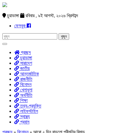
চুয়াডাঙ্গা
রবিবার , ৯ই আগস্ট, ২০২৬ খ্রিস্টাব্দ
ফেসবুক
প্রচ্ছদ
চুয়াডাঙ্গা
সারাদেশ
জাতীয়
আন্তর্জাতিক
রাজনীতি
বিনোদন
খেলাধুলা
অর্থনীতি
শিক্ষা
তথ্য-প্রযুক্তি
লাইফস্টাইল
স্বাস্থ্য
প্রবাস
প্রচ্ছদ
»
বিনোদন
»
আরো ২ দিন বাড়লো পরীমনির রিমান্ড