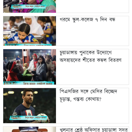
গরমে স্কুল-কলেজ ৭ দিন বন্ধ
চুয়াডাঙ্গায় পুনাকের উদ্যোগে
অসহায়দের শীতের কম্বল বিতরণ
পিএসজির সঙ্গে মেসির বিচ্ছেদ
চূড়ান্ত, গন্তব্য কোথায়?
খুলনার শ্রেষ্ঠ অফিসার চুয়াডাঙ্গা সদর