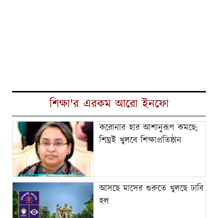
শিক্ষা'র এরকম আরো ইনফো
করোনার হার আশানুরূপ কমছে;
শিঘ্রই খুলবে শিক্ষাপ্রতিষ্ঠান
আসছে মাসের শুরুতে খুলছে ঢাবি
হল