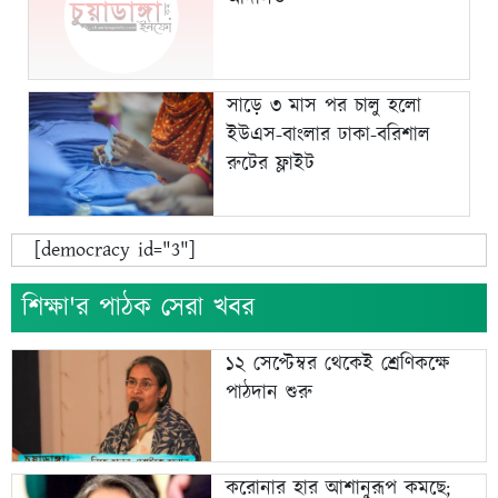
সাড়ে ৩ মাস পর চালু হলো
ইউএস-বাংলার ঢাকা-বরিশাল
রুটের ফ্লাইট
[democracy id="3"]
শিক্ষা'র পাঠক সেরা খবর
১২ সেপ্টেম্বর থেকেই শ্রেণিকক্ষে
পাঠদান শুরু
করোনার হার আশানুরূপ কমছে;