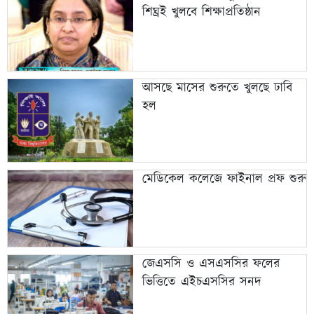
শিঘ্রই খুলবে শিক্ষাপ্রতিষ্ঠান
আসছে মাসের শুরুতে খুলছে ঢাবি
হল
মেডিকেল কলেজে ফাইনাল প্রফ শুরু
জেএসসি ও এসএসসির ফলের
ভিত্তিতে এইচএসসির সনদ