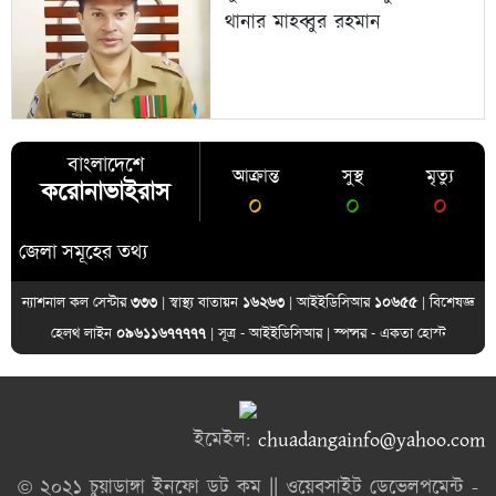
থানার মাহব্বুর রহমান
বাংলাদেশে
আক্রান্ত
সুস্থ
মৃত্যু
করোনাভাইরাস
০
০
০
লা সমূহের তথ্য
ন্যাশনাল কল সেন্টার
৩৩৩
| স্বাস্থ্য বাতায়ন
১৬২৬৩
| আইইডিসিআর
১০৬৫৫
| বিশেষজ্ঞ
হেলথ লাইন
০৯৬১১৬৭৭৭৭৭
| সূত্র -
আইইডিসিআর
| স্পন্সর -
একতা হোস্ট
ইমেইল:
chuadangainfo@yahoo.com
© ২০২১ চুয়াডাঙ্গা ইনফো ডট কম || ওয়েবসাইট ডেভেলপমেন্ট -