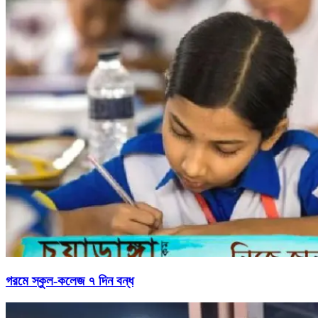
গরমে স্কুল-কলেজ ৭ দিন বন্ধ