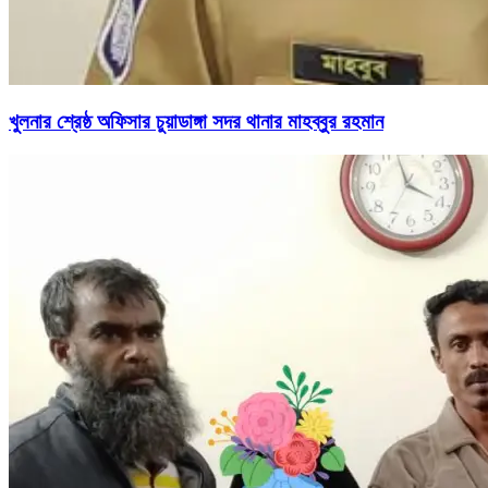
খুলনার শ্রেষ্ঠ অফিসার চুয়াডাঙ্গা সদর থানার মাহব্বুর রহমান