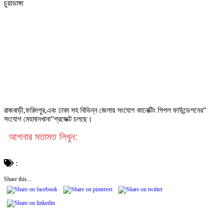
চুয়াডাঙ্গা
রাজবাড়ী,ফরিদপুর,এবং ঢাকা সহ বিভিন্ন জেলায় সংযোগ কানেক্টিং পিপল ফাউন্ডেশনের”
সংযোগ মেহমানখানা”প্রজেক্ট চলছে।
আপনার মতামত লিখুন:
:
Share this...