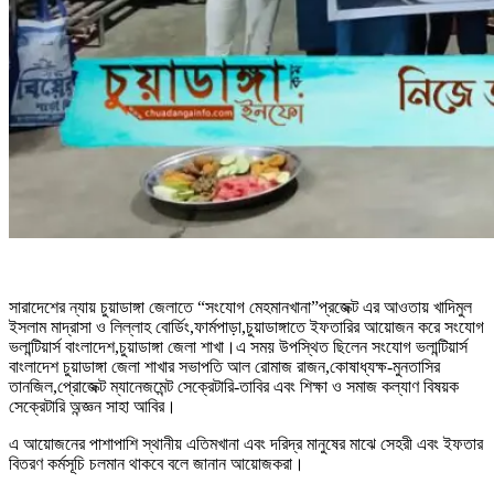
সারাদেশের ন্যায় চুয়াডাঙ্গা জেলাতে “সংযোগ মেহমানখানা”প্রজেক্ট এর আওতায় খাদিমুল
ইসলাম মাদ্রাসা ও লিল্লাহ বোর্ডিং,ফার্মপাড়া,চুয়াডাঙ্গাতে ইফতারির আয়োজন করে সংযোগ
ভলান্টিয়ার্স বাংলাদেশ,চুয়াডাঙ্গা জেলা শাখা।এ সময় উপস্থিত ছিলেন সংযোগ ভলান্টিয়ার্স
বাংলাদেশ চুয়াডাঙ্গা জেলা শাখার সভাপতি আল রোমাজ রাজন,কোষাধ্যক্ষ-মুনতাসির
তানজিল,প্রোজেক্ট ম্যানেজমেন্ট সেক্রেটারি-তাবির এবং শিক্ষা ও সমাজ কল্যাণ বিষয়ক
সেক্রেটারি অন্জ্ঞন সাহা আবির।
এ আয়োজনের পাশাপাশি স্থানীয় এতিমখানা এবং দরিদ্র মানুষের মাঝে সেহরী এবং ইফতার
বিতরণ কর্মসূচি চলমান থাকবে বলে জানান আয়োজকরা।