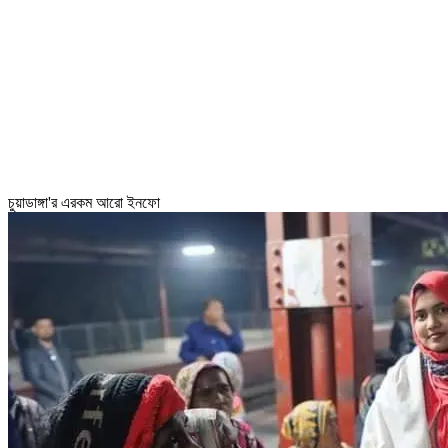
চুয়াডাঙ্গা'র এরকম আরো ইনফো