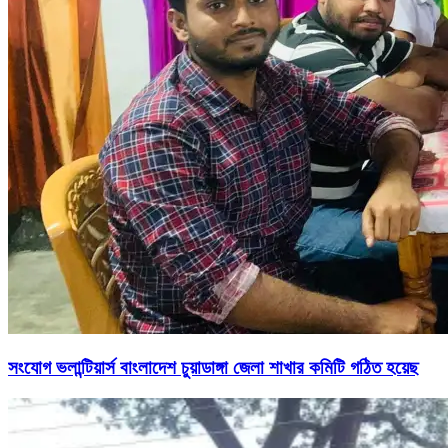
সংযোগ ভলান্টিয়ার্স বাংলাদেশ চুয়াডাঙ্গা জেলা শাখার কমিটি গঠিত হয়েছ