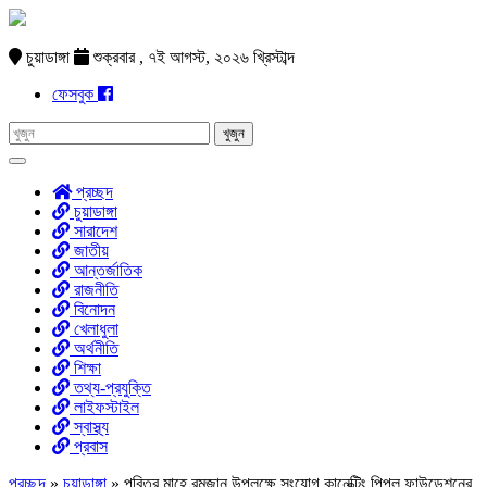
চুয়াডাঙ্গা
শুক্রবার , ৭ই আগস্ট, ২০২৬ খ্রিস্টাব্দ
ফেসবুক
প্রচ্ছদ
চুয়াডাঙ্গা
সারাদেশ
জাতীয়
আন্তর্জাতিক
রাজনীতি
বিনোদন
খেলাধুলা
অর্থনীতি
শিক্ষা
তথ্য-প্রযুক্তি
লাইফস্টাইল
স্বাস্থ্য
প্রবাস
প্রচ্ছদ
»
চুয়াডাঙ্গা
»
পবিত্র মাহে রমজান উপলক্ষে সংযোগ কানেক্টিং পিপল ফাউন্ডেশনের