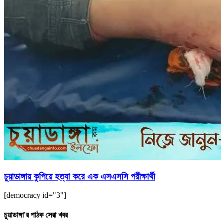
চুয়াডাঙ্গায় কুপিয়ে হত্যা করে এক এসএসসি পরীক্ষার্থী
[democracy id="3"]
চুয়াডাঙ্গা'র পাঠক সেরা খবর