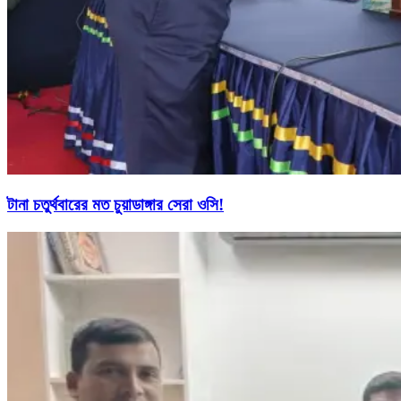
টানা চতুর্থবারের মত চুয়াডাঙ্গার সেরা ওসি!