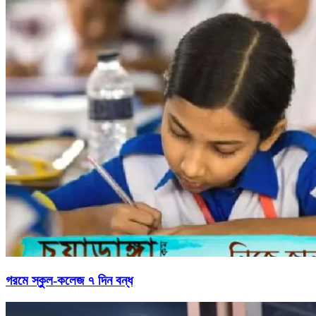
গরমে স্কুল-কলেজ ৭ দিন বন্ধ