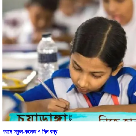
গরমে স্কুল-কলেজ ৭ দিন বন্ধ