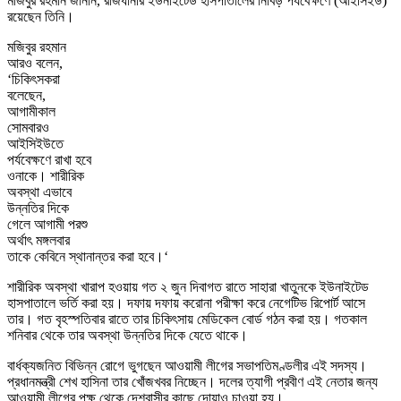
মজিবুর রহমান জানান, রাজধানীর ইউনাইটেড হাসপাতালের নিবিড় পর্যবেক্ষণে (আইসিইউ)
রয়েছেন তিনি।
মজিবুর রহমান
আরও বলেন,
‘চিকিৎসকরা
বলেছেন,
আগামীকাল
সোমবারও
আইসিইউতে
পর্যবেক্ষণে রাখা হবে
ওনাকে। শারীরিক
অবস্থা এভাবে
উন্নতির দিকে
গেলে আগামী পরশু
অর্থাৎ মঙ্গলবার
তাকে কেবিনে স্থানান্তর করা হবে।‘
শারীরিক অবস্থা খারাপ হওয়ায় গত ২ জুন দিবাগত রাতে সাহারা খাতুনকে ইউনাইটেড
হাসপাতালে ভর্তি করা হয়। দফায় দফায় করোনা পরীক্ষা করে নেগেটিভ রিপোর্ট আসে
তার। গত বৃহস্পতিবার রাতে তার চিকিৎসায় মেডিকেল বোর্ড গঠন করা হয়। গতকাল
শনিবার থেকে তার অবস্থা উন্নতির দিকে যেতে থাকে।
বার্ধক্যজনিত বিভিন্ন রোগে ভুগছেন আওয়ামী লীগের সভাপতিমণ্ডলীর এই সদস্য।
প্রধানমন্ত্রী শেখ হাসিনা তার খোঁজখবর নিচ্ছেন। দলের ত্যাগী প্রবীণ এই নেতার জন্য
আওয়ামী লীগের পক্ষ থেকে দেশবাসীর কাছে দোয়াও চাওয়া হয়।