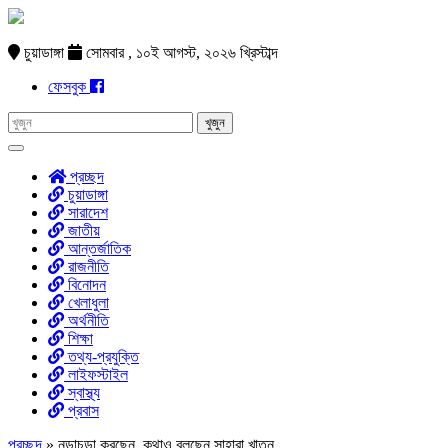
চুয়াডাঙ্গা
সোমবার , ১০ই আগস্ট, ২০২৬ খ্রিস্টাব্দ
ফেসবুক
প্রচ্ছদ
চুয়াডাঙ্গা
সারাদেশ
জাতীয়
আন্তর্জাতিক
রাজনীতি
বিনোদন
খেলাধুলা
অর্থনীতি
শিক্ষা
তথ্য-প্রযুক্তি
লাইফস্টাইল
স্বাস্থ্য
প্রবাস
প্রচ্ছদ
»
নড়াচড়া করছেন, কথাও বলছেন সাহারা খাতুন