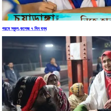
গরমে স্কুল-কলেজ ৭ দিন বন্ধ