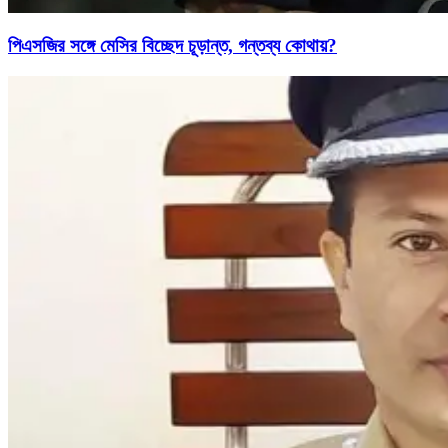
পিএসজির সঙ্গে মেসির বিচ্ছেদ চূড়ান্ত, গন্তব্য কোথায়?