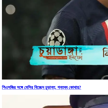
পিএসজির সঙ্গে মেসির বিচ্ছেদ চূড়ান্ত, গন্তব্য কোথায়?