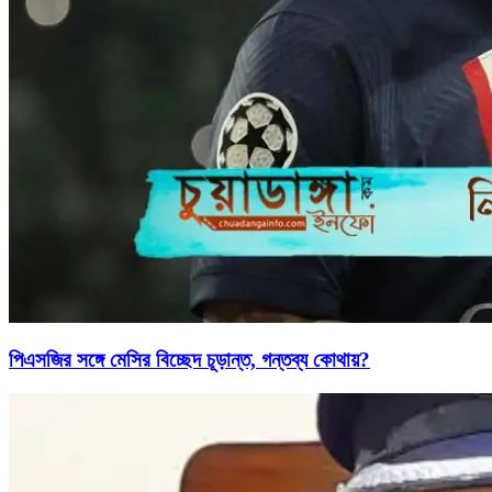
পিএসজির সঙ্গে মেসির বিচ্ছেদ চূড়ান্ত, গন্তব্য কোথায়?