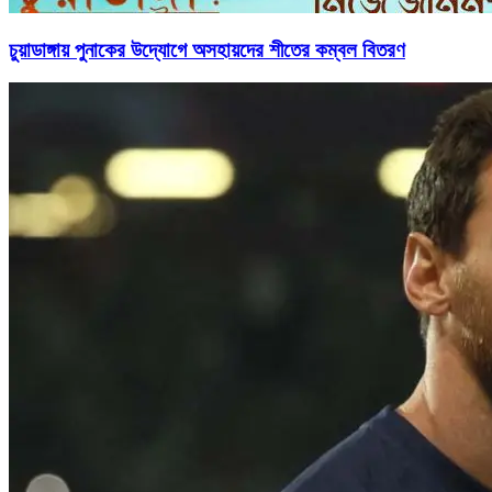
চুয়াডাঙ্গায় পুনাকের উদ্যোগে অসহায়দের শীতের কম্বল বিতরণ