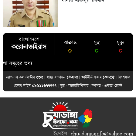
থানার মাহব্বুর রহমান
বাংলাদেশে
আক্রান্ত
সুস্থ
মৃত্যু
করোনাভাইরাস
০
০
০
হের তথ্য
ন্যাশনাল কল সেন্টার
৩৩৩
| স্বাস্থ্য বাতায়ন
১৬২৬৩
| আইইডিসিআর
১০৬৫৫
| বিশেষজ্ঞ
হেলথ লাইন
০৯৬১১৬৭৭৭৭৭
| সূত্র -
আইইডিসিআর
| স্পন্সর -
একতা হোস্ট
ইমেইল:
chuadangainfo@yahoo.com