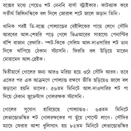
বক্সের মধ্যে পেয়েও শট নেননি বার্সা স্ট্রাইকার। কাটব্যাক করে
সতীর্থ জিলিনস্কিকে বল দিলে জোরাল শটে জালে জড়ান তিনি।
খানিক পরই ডি-বক্সে পোল্যান্ডের বেইলিকের পায়ে লেগে সৌদি
আরবের আল-শেহরি পড়ে গেলে ভিএআরের সাহায্যে পেনাল্টির
বাঁশি বাজান রেফারি। স্পট-কিকে সেলিম আল-দাওসারির শট ডান
দিকে ঝাঁপিয়ে ঠেকান স্ট্যাসনি। ফিরতি বল উড়িয়ে মারেন
মোহামেদ আল-ব্রেইক।
দ্বিতীয়ার্ধে গোলের জন্য আরও মরিয়া হয়ে ওঠে সৌদি আরব। তবে
একের পর এক আক্রমণে পোল্যান্ড রক্ষণে ভীতি ছড়িয়েও জালে বল
জড়ানো হয়নি তাদের। ৫৬তম মিনিটে আল-দাওসারির শট পা
দিয়ে ঠেকান জুভেন্টাস গোলরক্ষক স্ট্যাসনি।
গোলের সুযোগ হারিয়েছে পোল্যান্ডও। ৬৩তম মিনিটে
লেভান্ডোভস্কির শট গোলরক্ষকের পা ছুঁয়ে পোস্টে লাগে। সৌদির
ম্যাচে ফেরার আশা ধুলিস্যাৎ হয় ৮২তম মিনিটে লেভান্ডোভস্কির