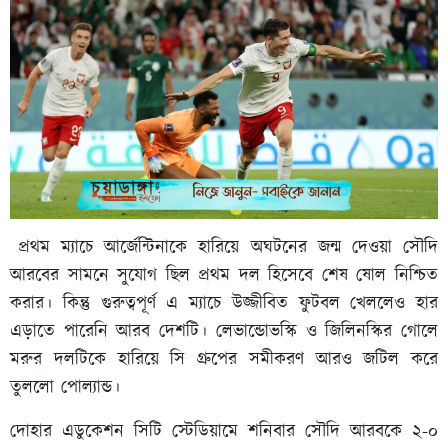
প্রথম ম্যাচে আর্জেন্টিনাকে হারিয়ে অঘটনের জন্ম দেওয়া সৌদি
আরবের সামনে সুযোগ ছিল প্রথম দল হিসেবে শেষ ষোল নিশ্চিত
করার। কিন্তু গুরুত্বপূর্ণ এ ম্যাচে উজ্জীবিত ফুটবল খেললেও হার
এড়াতে পারেনি আরব দেশটি। লেভান্ডোভস্কি ও জিলিনস্কির গোলে
মরুর দলটিকে হারিয়ে সি গ্রুপের সমীকরণ আরও জটিল করে
তুললো পোল্যান্ড।
দোহার এডুকেশন সিটি স্টেডিয়ামে শনিবার সৌদি আরবকে ২-০