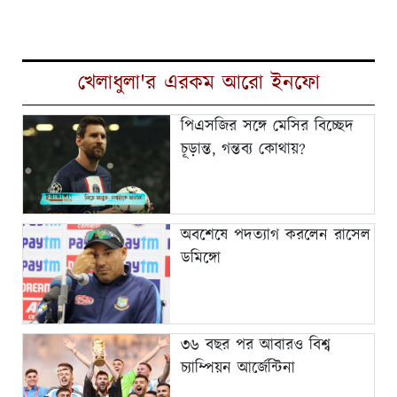
খেলাধুলা'র এরকম আরো ইনফো
পিএসজির সঙ্গে মেসির বিচ্ছেদ
চূড়ান্ত, গন্তব্য কোথায়?
অবশেষে পদত্যাগ করলেন রাসেল
ডমিঙ্গো
৩৬ বছর পর আবারও বিশ্ব
চ্যাম্পিয়ন আর্জেন্টিনা