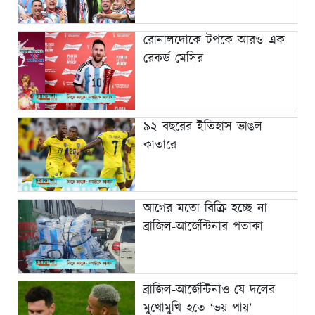
রোনালদোকে টপকে আরও এক
রেকর্ড মেসির
৯২ বছরের ইতিহাস ভাঙল
কাতারে
আগের মতো বিক্রি হচ্ছে না
ব্রাজিল-আর্জেন্টিনার পতাকা
ব্রাজিল-আর্জেন্টিনাও যে দলের
মুখোমুখি হতে ‘ভয় পায়’