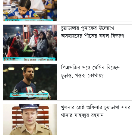
চুয়াডাঙ্গায় পুনাকের উদ্যোগে
অসহায়দের শীতের কম্বল বিতরণ
পিএসজির সঙ্গে মেসির বিচ্ছেদ
চূড়ান্ত, গন্তব্য কোথায়?
খুলনার শ্রেষ্ঠ অফিসার চুয়াডাঙ্গা সদর
থানার মাহব্বুর রহমান