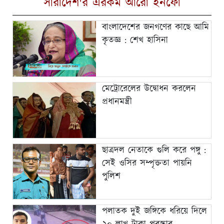
সারাদেশ'র এরকম আরো ইনফো
বাংলাদেশের জনগণের কাছে আমি
কৃতজ্ঞ : শেখ হাসিনা
মেট্রোরেলের উদ্বোধন করলেন
প্রধানমন্ত্রী
ছাত্রদল নেতাকে গুলি করে পঙ্গু :
সেই ওসির সম্পৃক্ততা পায়নি
পুলিশ
পলাতক দুই জঙ্গিকে ধরিয়ে দিলে