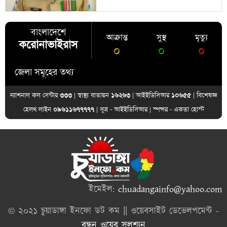
বাংলাদেশে
আক্রান্ত
সুস্থ
মৃত্যু
করোনাভাইরাস
০
০
০
জেলা সমূহের তথ্য
ন্যাশনাল কল সেন্টার
৩৩৩
| স্বাস্থ্য বাতায়ন
১৬২৬৩
| আইইডিসিআর
১০৬৫৫
| বিশেষজ্ঞ
হেলথ লাইন
০৯৬১১৬৭৭৭৭৭
| সূত্র -
আইইডিসিআর
| স্পন্সর -
একতা হোস্ট
ইমেইল:
chuadangainfo@yahoo.com
© ২০২১ চুয়াডাঙ্গা ইনফো ডট কম || ওয়েবসাইট ডেভেলপমেন্ট -
বন্ধন ওয়েব সলুশ্যন