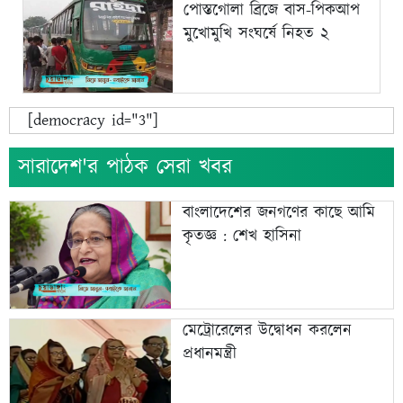
পোস্তগোলা ব্রিজে বাস-পিকআপ
মুখোমুখি সংঘর্ষে নিহত ২
[democracy id="3"]
সারাদেশ'র পাঠক সেরা খবর
বাংলাদেশের জনগণের কাছে আমি
কৃতজ্ঞ : শেখ হাসিনা
মেট্রোরেলের উদ্বোধন করলেন
প্রধানমন্ত্রী