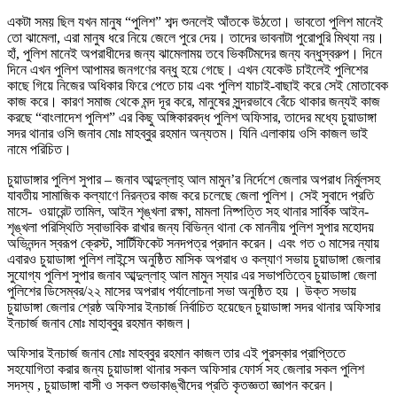
একটা সময় ছিল যখন মানুষ “পুলিশ” শব্দ শুনলেই আঁতকে উঠতো। ভাবতো পুলিশ মানেই
তো ঝামেলা, এরা মানুষ ধরে নিয়ে জেলে পুরে দেয়। তাদের ভাবনাটা পুরোপুরি মিথ্যা নয়।
হাঁ, পুলিশ মানেই অপরাধীদের জন্য ঝামেলাময় তবে ভিকটিমদের জন্য বন্ধুস্বরুপ। দিনে
দিনে এখন পুলিশ আপামর জনগণের বন্ধু হয়ে গেছে। এখন যেকেউ চাইলেই পুলিশের
কাছে গিয়ে নিজের অধিকার ফিরে পেতে চায় এবং পুলিশ যাচাই-বাছাই করে সেই মোতাবেক
কাজ করে। কারণ সমাজ থেকে মন্দ দূর করে, মানুষের সুন্দরভাবে বেঁচে থাকার জন্যই কাজ
করছে “বাংলাদেশ পুলিশ” এর কিছু অঙ্গিকারবদ্ধ পুলিশ অফিসার, তাদের মধ্যে চুয়াডাঙ্গা
সদর থানার ওসি জনাব মোঃ মাহব্বুর রহমান অন্যতম। যিনি এলাকায় ওসি কাজল ভাই
নামে পরিচিত।
চুয়াডাঙ্গার পুলিশ সুপার – জনাব আব্দুল্লাহ্ আল মামুন’র নির্দেশে জেলার অপরাধ নির্মুলসহ
যাবতীয় সামাজিক কল্যাণে নিরন্তর কাজ করে চলেছে জেলা পুলিশ। সেই সুবাদে প্রতি
মাসে- ওয়ারেন্ট তামিল, আইন শৃঙ্খলা রক্ষা, মামলা নিষ্পত্তি সহ থানার সার্বিক আইন-
শৃঙ্খলা পরিস্থিতি স্বাভাবিক রাখার জন্য বিভিন্ন থানা কে মাননীয় পুলিশ সুপার মহোদয়
অভিনন্দন স্বরূপ ক্রেস্ট, সার্টিফিকেট সনদপত্র প্রদান করেন। এবং গত ৩ মাসের ন্যায়
এবারও চুয়াডাঙ্গা পুলিশ লাইন্সে অনুষ্ঠিত মাসিক অপরাধ ও কল্যাণ সভায় চুয়াডাঙ্গা জেলার
সুযোগ্য পুলিশ সুপার জনাব আব্দুল্লাহ্ আল মামুন স্যার এর সভাপতিত্বে চুয়াডাঙ্গা জেলা
পুলিশের ডিসেম্বর/২২ মাসের অপরাধ পর্যালোচনা সভা অনুষ্ঠিত হয় । উক্ত সভায়
চুয়াডাঙ্গা জেলার শ্রেষ্ঠ অফিসার ইনচার্জ নির্বাচিত হয়েছেন চুয়াডাঙ্গা সদর থানার অফিসার
ইনচার্জ জনাব মোঃ মাহাব্বুর রহমান কাজল।
অফিসার ইনচার্জ জনাব মোঃ মাহব্বুর রহমান কাজল তার এই পুরস্কার প্রাপ্তিতে
সহযোগিতা করার জন্য চুয়াডাঙ্গা থানার সকল অফিসার ফোর্স সহ জেলার সকল পুলিশ
সদস্য , চুয়াডাঙ্গা বাসী ও সকল শুভাকাঙ্খীদের প্রতি কৃতজ্ঞতা জ্ঞাপন করেন।