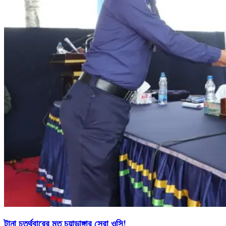
টানা চতুর্থবারের মত চুয়াডাঙ্গার সেরা ওসি!