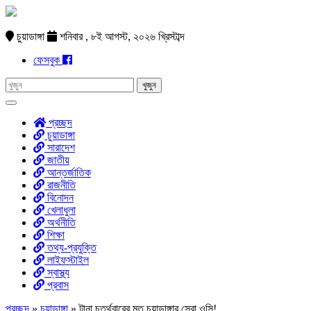
চুয়াডাঙ্গা
শনিবার , ৮ই আগস্ট, ২০২৬ খ্রিস্টাব্দ
ফেসবুক
প্রচ্ছদ
চুয়াডাঙ্গা
সারাদেশ
জাতীয়
আন্তর্জাতিক
রাজনীতি
বিনোদন
খেলাধুলা
অর্থনীতি
শিক্ষা
তথ্য-প্রযুক্তি
লাইফস্টাইল
স্বাস্থ্য
প্রবাস
প্রচ্ছদ
»
চুয়াডাঙ্গা
»
টানা চতুর্থবারের মত চুয়াডাঙ্গার সেরা ওসি!