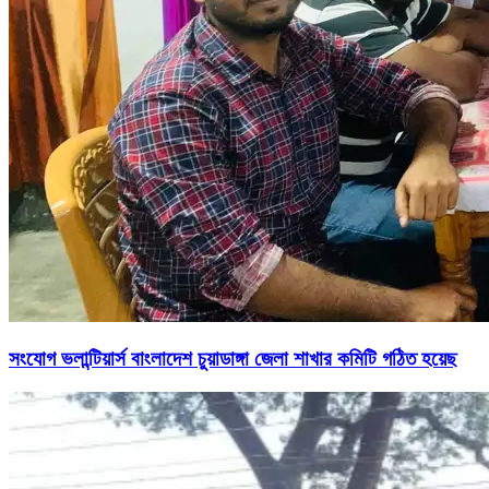
সংযোগ ভলান্টিয়ার্স বাংলাদেশ চুয়াডাঙ্গা জেলা শাখার কমিটি গঠিত হয়েছ