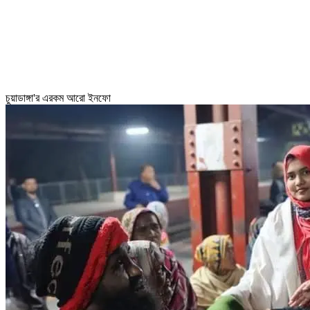
চুয়াডাঙ্গা'র এরকম আরো ইনফো