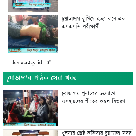
চুয়াডাঙ্গায় কুপিয়ে হত্যা করে এক
এসএসসি পরীক্ষার্থী
[democracy id="3"]
চুয়াডাঙ্গা'র পাঠক সেরা খবর
চুয়াডাঙ্গায় পুনাকের উদ্যোগে
অসহায়দের শীতের কম্বল বিতরণ
খুলনার শ্রেষ্ঠ অফিসার চুয়াডাঙ্গা সদর