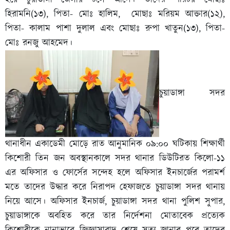
হয়ে চুয়াডাঙ্গা জেলায় চলে আসে। তাদের পরিচয় মোছাঃ
হিরামনি(১৩), পিতা- মোঃ হালিম, মোছাঃ মরিয়ম আক্তার(১২),
পিতা- কালাম পাশা দুলাল এবং মোছাঃ রুপা খাতুন(১৩), পিতা-
মোঃ রনজু আহমেদ।
চুয়াডাঙ্গা সদর
থানাধীন একাডেমী মোড়ে রাত আনুমানিক ০৯:০০ ঘটিকায় শিক্ষার্থী
কিশোরী তিন জন অবস্থানকালে সদর থানার ডিউটিরত কিলো-১১
এর অফিসার ও ফোর্সের সন্দেহ হলে অফিসার ইনচার্জের পরামর্শ
মতে তাদের উদ্ধার করে নিরাপদ হেফাজতে চুয়াডাঙ্গা সদর থানায়
নিয়ে আসে। অফিসার ইনচার্জ, চুয়াডাঙ্গা সদর থানা পুলিশ সুপার,
চুয়াডাঙ্গাকে অবহিত করে তার নির্দেশনা মোতাবেক প্রত্যেক