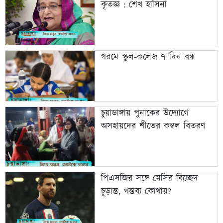
কৃতজ্ঞ : শেখ হাসিনা
গরমে স্কুল-কলেজ ৭ দিন বন্ধ
চুয়াডাঙ্গায় পুনাকের উদ্যোগে
অসহায়দের শীতের কম্বল বিতরণ
পিএসজির সঙ্গে মেসির বিচ্ছেদ
চূড়ান্ত, গন্তব্য কোথায়?