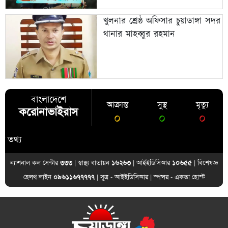
খুলনার শ্রেষ্ঠ অফিসার চুয়াডাঙ্গা সদর
থানার মাহব্বুর রহমান
বাংলাদেশে
আক্রান্ত
সুস্থ
মৃত্যু
করোনাভাইরাস
০
০
০
য
ন্যাশনাল কল সেন্টার
৩৩৩
| স্বাস্থ্য বাতায়ন
১৬২৬৩
| আইইডিসিআর
১০৬৫৫
| বিশেষজ্ঞ
হেলথ লাইন
০৯৬১১৬৭৭৭৭৭
| সূত্র -
আইইডিসিআর
| স্পন্সর -
একতা হোস্ট