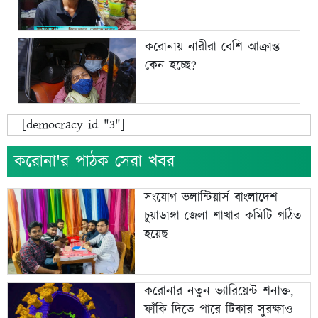
করোনায় নারীরা বেশি আক্রান্ত
কেন হচ্ছে?
[democracy id="3"]
করোনা'র পাঠক সেরা খবর
সংযোগ ভলান্টিয়ার্স বাংলাদেশ
চুয়াডাঙ্গা জেলা শাখার কমিটি গঠিত
হয়েছ
করোনার নতুন ভ্যারিয়েন্ট শনাক্ত,
ফাঁকি দিতে পারে টিকার সুরক্ষাও