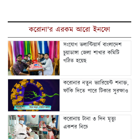
করোনা'র এরকম আরো ইনফো
সংযোগ ভলান্টিয়ার্স বাংলাদেশ
চুয়াডাঙ্গা জেলা শাখার কমিটি
গঠিত হয়েছ
করোনার নতুন ভ্যারিয়েন্ট শনাক্ত,
ফাঁকি দিতে পারে টিকার সুরক্ষাও
করোনায় টানা ৩ দিন মৃত্যু
একশর নিচে