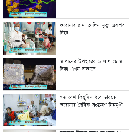
করোনায় টানা ৩ দিন মৃত্যু একশর
নিচে
জাপানের উপহারের ৬ লাখ ডোজ
টিকা এখন ঢাকাতে
গত বেশ কিছুদিন ধরে ভারতে
করোনায় দৈনিক সংক্রমণ নিম্নমুখী