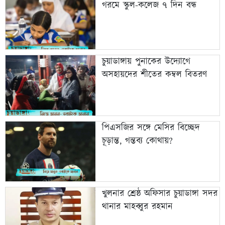
গরমে স্কুল-কলেজ ৭ দিন বন্ধ
চুয়াডাঙ্গায় পুনাকের উদ্যোগে
অসহায়দের শীতের কম্বল বিতরণ
পিএসজির সঙ্গে মেসির বিচ্ছেদ
চূড়ান্ত, গন্তব্য কোথায়?
খুলনার শ্রেষ্ঠ অফিসার চুয়াডাঙ্গা সদর
থানার মাহব্বুর রহমান