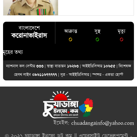
বাংলাদেশে
আক্রান্ত
সুস্থ
মৃত্যু
করোনাভাইরাস
০
০
০
র তথ্য
ন্যাশনাল কল সেন্টার
৩৩৩
| স্বাস্থ্য বাতায়ন
১৬২৬৩
| আইইডিসিআর
১০৬৫৫
| বিশেষজ্ঞ
হেলথ লাইন
০৯৬১১৬৭৭৭৭৭
| সূত্র -
আইইডিসিআর
| স্পন্সর -
একতা হোস্ট
ইমেইল:
chuadangainfo@yahoo.com
© ২০২১ চুয়াডাঙ্গা ইনফো ডট কম || ওয়েবসাইট ডেভেলপমেন্ট -