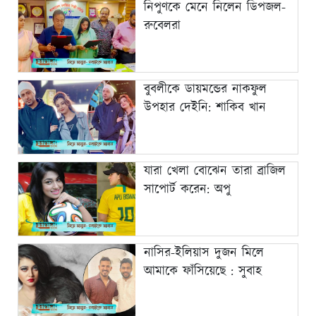
নিপুণকে মেনে নিলেন ডিপজল-
রুবেলরা
বুবলীকে ডায়মন্ডের নাকফুল
উপহার দেইনি: শাকিব খান
যারা খেলা বোঝেন তারা ব্রাজিল
সাপোর্ট করেন: অপু
নাসির-ইলিয়াস দুজন মিলে
আমাকে ফাঁসিয়েছে : সুবাহ