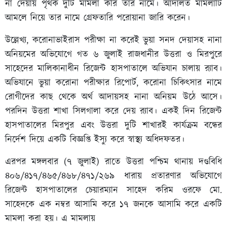
না দেয়ায় পৃথক দুটি মামলা করি তার নামে। আদালত মামলাটি
আমলে নিয়ে তার নামে গ্রেফতারি পরোয়ানা জারি করেন।
উল্লেখ্য, করোনাভাইরাস পরীক্ষা না করেই ভুয়া সনদ দেয়াসহ নানা
অনিয়মের অভিযোগে গত ৬ জুলাই রাজধানীর উত্তরা ও মিরপুরে
সাহেদের মালিকানাধীন রিজেন্ট হাসপাতালে অভিযান চালায় র‌্যাব।
অভিযানে ভুয়া করোনা পরীক্ষার রিপোর্ট, করোনা চিকিৎসার নামে
রোগীদের কাছ থেকে অর্থ আদায়সহ নানা অনিয়ম উঠে আসে।
পরদিন উত্তরা শাখা সিলগালা করে দেয় র‌্যাব। একই দিন রিজেন্ট
হাসপাতালের মিরপুর এবং উত্তরা দুটি শাখারই কার্যক্রম বন্ধের
নির্দেশ দিয়ে একটি বিজ্ঞপ্তি ইস্যু করে স্বাস্থ্য অধিদফতর।
এরপর মঙ্গলবার (৭ জুলাই) রাতে উত্তরা পশ্চিম থানায় দণ্ডবিধি
৪০৬/৪১৭/৪৬৫/৪৬৮/৪৭১/২৬৯ ধারায় প্রতারণার অভিযোগে
রিজেন্ট হাসপাতালের চেয়ারম্যান সাহেদ করিম ওরফে মো.
সাহেদকে এক নম্বর আসামি করে ১৭ জনকে আসামি করে একটি
মামলা করা হয়। এ মামলায়