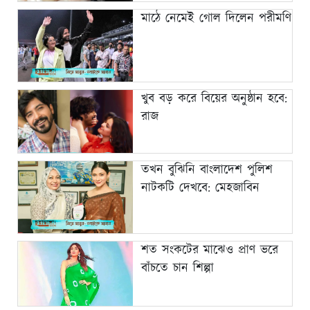
মাঠে নেমেই গোল দিলেন পরীমণি
খুব বড় করে বিয়ের অনুষ্ঠান হবে:
রাজ
তখন বুঝিনি বাংলাদেশ পুলিশ
নাটকটি দেখবে: মেহজাবিন
শত সংকটের মাঝেও প্রাণ ভরে
বাঁচতে চান শিল্পা