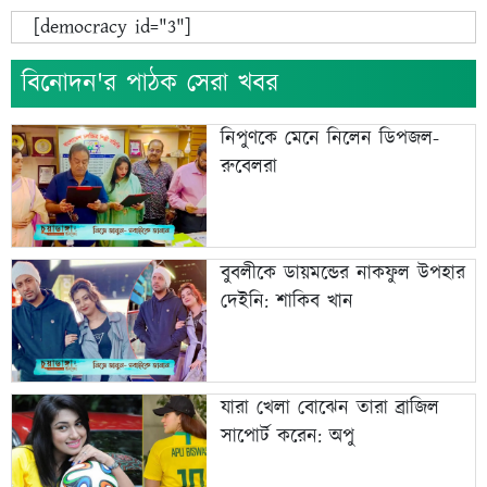
[democracy id="3"]
বিনোদন'র পাঠক সেরা খবর
নিপুণকে মেনে নিলেন ডিপজল-
রুবেলরা
বুবলীকে ডায়মন্ডের নাকফুল উপহার
দেইনি: শাকিব খান
যারা খেলা বোঝেন তারা ব্রাজিল
সাপোর্ট করেন: অপু