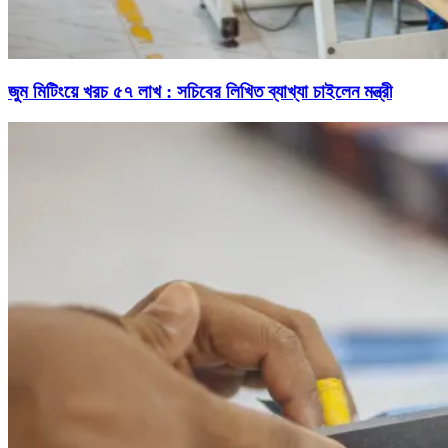
জুম মিটিংয়ে খরচ ৫৭ লাখ : সচিবের লিখিত ব্যাখ্যা চাইলেন মন্ত্রী