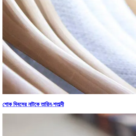
শোক দিবসের নাটকে তারিন-শতাব্দী