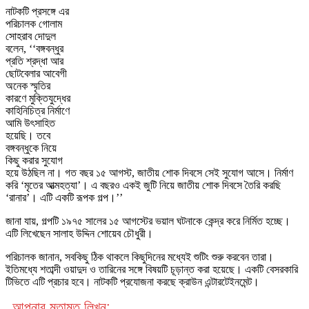
নাটকটি প্রসঙ্গে এর
পরিচালক গোলাম
সোহরাব দোদুল
বলেন, ‘‘বঙ্গবন্ধুর
প্রতি শ্রদ্ধা আর
ছোটবেলার আবেগী
অনেক স্মৃতির
কারণে মুক্তিযুদ্ধের
কাহিনিচিত্র নির্মাণে
আমি উৎসাহিত
হয়েছি। তবে
বঙ্গবন্ধুকে নিয়ে
কিছু করার সুযোগ
হয়ে উঠছিল না। গত বছর ১৫ আগস্ট, জাতীয় শোক দিবসে সেই সুযোগ আসে। নির্মাণ
করি ‘মৃতের আত্মহত্যা’। এ বছরও একই জুটি নিয়ে জাতীয় শোক দিবসে তৈরি করছি
‘রানার’। এটি একটি রূপক গল্প।’’
জানা যায়, গল্পটি ১৯৭৫ সালের ১৫ আগস্টের ভয়াল ঘটনাকে কেন্দ্র করে নির্মিত হচ্ছে।
এটি লিখেছেন সালাহ উদ্দিন শোয়েব চৌধুরী।
পরিচালক জানান, সবকিছু ঠিক থাকলে কিছুদিনের মধ্যেই শুটিং শুরু করবেন তারা।
ইতিমধ্যে শতাব্দী ওয়াদুদ ও তারিনের সঙ্গে বিষয়টি চূড়ান্ত করা হয়েছে। একটি বেসরকারি
টিভিতে এটি প্রচার হবে। নাটকটি প্রযোজনা করছে ক্রাউন এন্টারটেইনমেন্ট।
আপনার মতামত লিখুন: