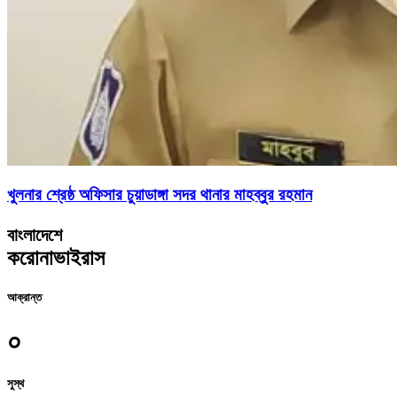
খুলনার শ্রেষ্ঠ অফিসার চুয়াডাঙ্গা সদর থানার মাহব্বুর রহমান
বাংলাদেশে
করোনাভাইরাস
আক্রান্ত
০
সুস্থ