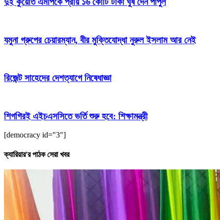
দুই কুয়েতি এমপিকে প্রায় ১৬ কোটি টাকা ঘুষ দেন পাপুল
যমুনা গ্রুপের চেয়ারম্যান, বীর মুক্তিযোদ্ধা নুরুল ইসলাম আর নেই
রিজেন্ট সাহেদের দেশত্যাগে নিষেধাজ্ঞা
শিগগিরই এইচএসসিতে ভর্তি শুরু হবে: শিক্ষামন্ত্রী
[democracy id="3"]
ক্যারিয়ার'র পাঠক সেরা খবর