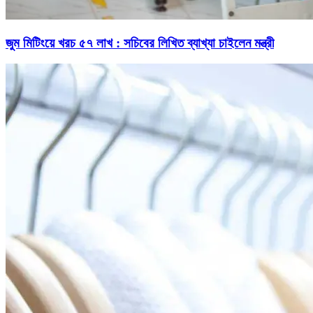
জুম মিটিংয়ে খরচ ৫৭ লাখ : সচিবের লিখিত ব্যাখ্যা চাইলেন মন্ত্রী