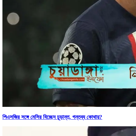
পিএসজির সঙ্গে মেসির বিচ্ছেদ চূড়ান্ত, গন্তব্য কোথায়?