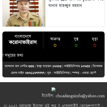
থানার মাহব্বুর রহমান
বাংলাদেশে
আক্রান্ত
সুস্থ
মৃত্যু
করোনাভাইরাস
০
০
০
হের তথ্য
ন্যাশনাল কল সেন্টার
৩৩৩
| স্বাস্থ্য বাতায়ন
১৬২৬৩
| আইইডিসিআর
১০৬৫৫
| বিশেষজ্ঞ
হেলথ লাইন
০৯৬১১৬৭৭৭৭৭
| সূত্র -
আইইডিসিআর
| স্পন্সর -
একতা হোস্ট
ইমেইল:
chuadangainfo@yahoo.com
© ২০২১ চুয়াডাঙ্গা ইনফো ডট কম || ওয়েবসাইট ডেভেলপমেন্ট -