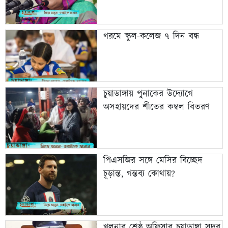
গরমে স্কুল-কলেজ ৭ দিন বন্ধ
চুয়াডাঙ্গায় পুনাকের উদ্যোগে
অসহায়দের শীতের কম্বল বিতরণ
পিএসজির সঙ্গে মেসির বিচ্ছেদ
চূড়ান্ত, গন্তব্য কোথায়?
খুলনার শ্রেষ্ঠ অফিসার চুয়াডাঙ্গা সদর