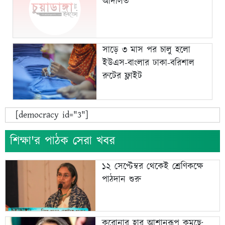
আদালত
সাড়ে ৩ মাস পর চালু হলো
ইউএস-বাংলার ঢাকা-বরিশাল
রুটের ফ্লাইট
[democracy id="3"]
শিক্ষা'র পাঠক সেরা খবর
১২ সেপ্টেম্বর থেকেই শ্রেণিকক্ষে
পাঠদান শুরু
করোনার হার আশানুরূপ কমছে;