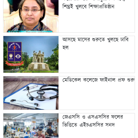
শিঘ্রই খুলবে শিক্ষাপ্রতিষ্ঠান
আসছে মাসের শুরুতে খুলছে ঢাবি
হল
মেডিকেল কলেজে ফাইনাল প্রফ শুরু
জেএসসি ও এসএসসির ফলের
ভিত্তিতে এইচএসসির সনদ