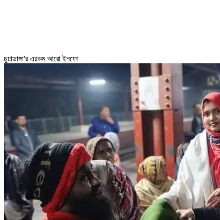
চুয়াডাঙ্গা'র এরকম আরো ইনফো