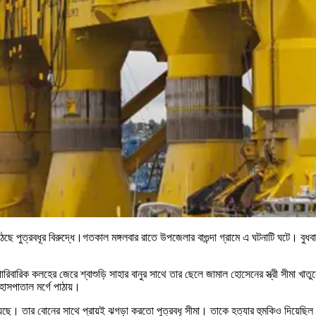
ছে পুত্রবধূর বিরুদ্ধে।গতকাল মঙ্গলবার রাতে উপজেলার বাগুন্দা গ্রামে এ ঘটনাটি ঘটে। বুধব
 পারিবারিক কলহের জেরে শ্বাশুড়ি সাহার বানুর সাথে তার ছেলে জামাল হোসেনের স্ত্রী সীমা খা
হাসপাতাল মর্গে পাঠায়।
ে। তার বোনের সাথে প্রায়ই ঝগড়া করতো পুত্রবধূ সীমা। তাকে হত্যার হুমকিও দিয়েছিল 