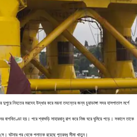
ার দুপুরে নিহতের মরদেহ উদ্ধার করে ময়না তদন্তের জন্য চুয়াডাঙ্গা সদর হাসপাতাল মর্গে
তুনের বাগবিতণ্ডা হয়। পরে শ্বাশুড়ি সাহারবানু রাগ করে নিজ ঘরে ঘুমিয়ে পড়ে। সকালে তাকে
সে। ঘটনার পর থেকে পলাতক রয়েছে পুত্রবধূ সীমা খাতুন।