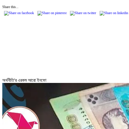
Share this...
অর্থনীতি'র এরকম আরো ইনফো