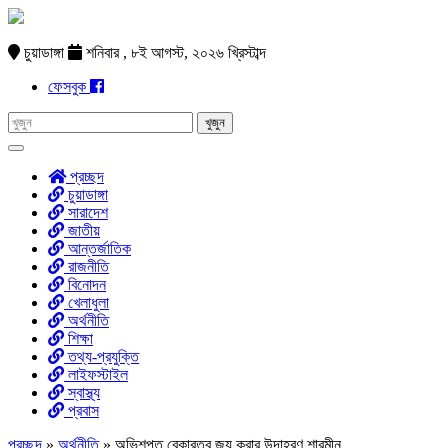
চুয়াডাঙ্গা
শনিবার , ৮ই আগস্ট, ২০২৬ খ্রিস্টাব্দ
ফেসবুক
প্রচ্ছদ
চুয়াডাঙ্গা
সারাদেশ
জাতীয়
আন্তর্জাতিক
রাজনীতি
বিনোদন
খেলাধুলা
অর্থনীতি
শিক্ষা
তথ্য-প্রযুক্তি
লাইফস্টাইল
স্বাস্থ্য
প্রবাস
প্রচ্ছদ
»
অর্থনীতি
»
অভিশপ্ত বেকারত্ব জয় করার উদাহরণ শারমীন…