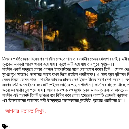
নিজস্ব প্রতিবেদক: বিয়ের পর শারমীন দেখতে পান তার স্বামীর তেমন রোজগার নেই। স্ত্রীর 
ত্বকের অবস্থা আরও খারাপ হয়ে যায়। ব্রণে ভর্তি হয়ে যায় তার পুরো মুখমন্ডল।
শারমীন একটি মাধ্যমে ঢাকার একজন ইমপোর্টারের সাথে যোগাযোগ করেন তিনি। সেখান থেক
মুখের ব্রণ সারলেও সংসারের অভাব তখন পিষে মারছিল শারমীনকে। এ সময় ব্রণ দূরীকরণ বিদ
যেমন চিন্তা তেমন কাজ। শারমীন আবারও ঢাকার সেই ইমপোর্টারের সাথে দেখা করেন। বে
এরপর তিনি অনলাইনের কয়েকটি পেইজে জড়িয়ে পড়েন শারমীন। কাস্টমার বাড়তে থাকে, তার ব্য
অনেকের মাথার চুল পড়ে যায়। আবার কারও কারও মুখের ত্বক অত্যন্ত রুক্ষ ও কালচে ভাব হ
শারমীন এই প্রডাক্ট তিনটি দু’বছর ধরে বিক্রি করে যেমন হয়েছেন লাখপতি তেমনই প্রশংস
এই ছিলআমাদের আজকের নারী উদ্যেক্তা আলমডাঙ্গার বন্দরভিটা গ্রামের শারমীনের গল্প।
আপনার মতামত লিখুন:
: