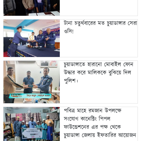
টানা চতুর্থবারের মত চুয়াডাঙ্গার সেরা
ওসি!
চুয়াডাঙ্গাতে হারানো মোবাইল ফোন
উদ্ধার করে মালিককে বুঝিয়ে দিল
পুলিশ।
পবিত্র মাহে রমজান উপলক্ষে
সংযোগ কানেক্টিং পিপল
ফাউন্ডেশনের এর পক্ষ থেকে
চুয়াডাঙ্গা জেলায় ইফতারির আয়োজন