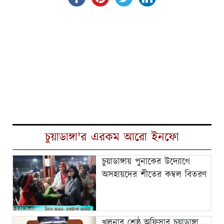
চুয়াডাঙ্গা'র এরকম আরো ইনফো
চুয়াডাঙ্গায় পুনাকের উদ্যোগে
অসহায়দের শীতের কম্বল বিতরণ
খুলনার শ্রেষ্ঠ অফিসার চুয়াডাঙ্গা