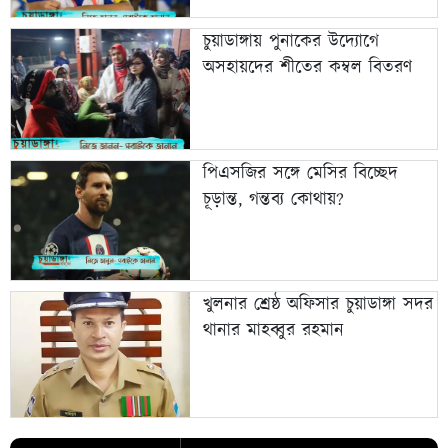
চুয়াডাঙ্গায় পুনাকের উদ্যোগে
অসহায়দের শীতের কম্বল বিতরণ
পিএসজির সঙ্গে মেসির বিচ্ছেদ
চূড়ান্ত, গন্তব্য কোথায়?
খুলনার শ্রেষ্ঠ অফিসার চুয়াডাঙ্গা সদর
থানার মাহব্বুর রহমান