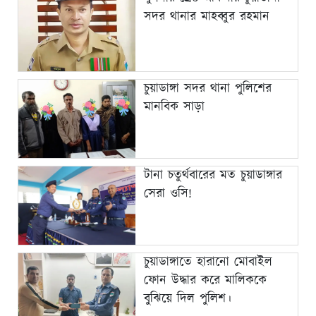
সদর থানার মাহব্বুর রহমান
চুয়াডাঙ্গা সদর থানা পুলিশের
মানবিক সাড়া
টানা চতুর্থবারের মত চুয়াডাঙ্গার
সেরা ওসি!
চুয়াডাঙ্গাতে হারানো মোবাইল
ফোন উদ্ধার করে মালিককে
বুঝিয়ে দিল পুলিশ।