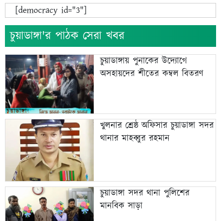
[democracy id="3"]
চুয়াডাঙ্গা'র পাঠক সেরা খবর
চুয়াডাঙ্গায় পুনাকের উদ্যোগে
অসহায়দের শীতের কম্বল বিতরণ
খুলনার শ্রেষ্ঠ অফিসার চুয়াডাঙ্গা সদর
থানার মাহব্বুর রহমান
চুয়াডাঙ্গা সদর থানা পুলিশের
মানবিক সাড়া