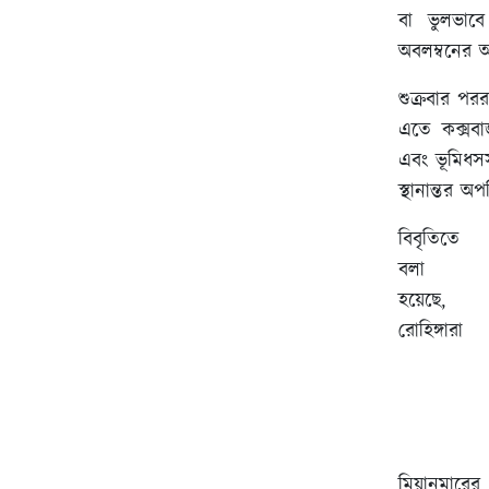
বা ভুলভাবে
অবলম্বনের 
শুক্রবার পরর
এতে কক্সবাজ
এবং ভূমিধস
স্থানান্তর অ
বিবৃতিতে
বলা
হয়েছে,
রোহিঙ্গারা
মিয়ানমারে