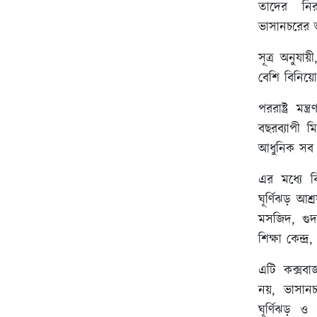
তাদের নির
ভাসানচরের 
সূত্র অনুযা
বেশি বিনিয়
পররাষ্ট্র ম
বছরব্যাপী 
আধুনিক সব 
এর মধ্যে বি
ঘূর্ণিঝড় আশ্
মসজিদ, গুদ
শিক্ষা কেন্দ্
এটি কক্সবাজ
নয়, ভাসান
ঘূর্ণিঝড় ও