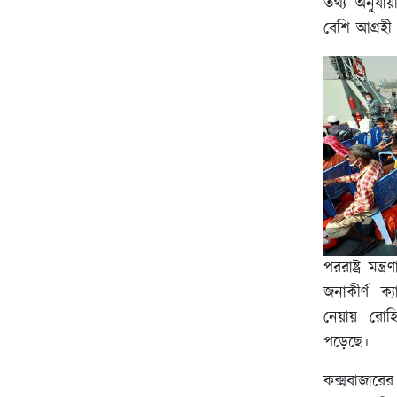
তথ্য অনুযায়
বেশি আগ্রহী 
পররাষ্ট্র মন
জনাকীর্ণ ক
নেয়ায় রোহি
পড়েছে।
কক্সবাজারের