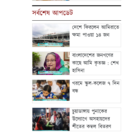
সর্বশেষ আপডেট
দেশে ফিরলেন আমিরাতে
ক্ষমা পাওয়া ১৪ জন
বাংলাদেশের জনগণের
কাছে আমি কৃতজ্ঞ : শেখ
হাসিনা
গরমে স্কুল-কলেজ ৭ দিন
বন্ধ
চুয়াডাঙ্গায় পুনাকের
উদ্যোগে অসহায়দের
শীতের কম্বল বিতরণ