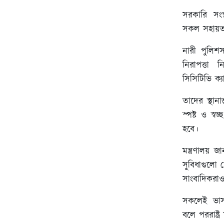
সরকারি সংস্থ
সকল সহায়তা
নারী পুলিশস
নিরাপত্তা 
সিসিটিভি ক্
তাদের স্থান
স্পষ্ট ও স্ব
হবে।
মন্ত্রণালয় জ
সুবিধাগুলো
সাংবাদিকরাও
সকলেই ভাসান
বলে পররাষ্ট্র