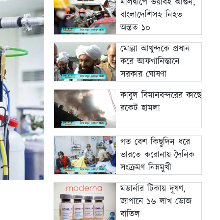
মালদ্বীপে ভয়াবহ আগুন,
বাংলাদেশিসহ নিহত
অন্তত ১০
মোল্লা আখুন্দকে প্রধান
করে আফগানিস্তানে
সরকার ঘোষণা
কাবুল বিমানবন্দরের কাছে
রকেট হামলা
গত বেশ কিছুদিন ধরে
ভারতে করোনায় দৈনিক
সংক্রমণ নিম্নমুখী
মডার্নার টিকায় দূষণ,
জাপানে ১৬ লাখ ডোজ
বাতিল