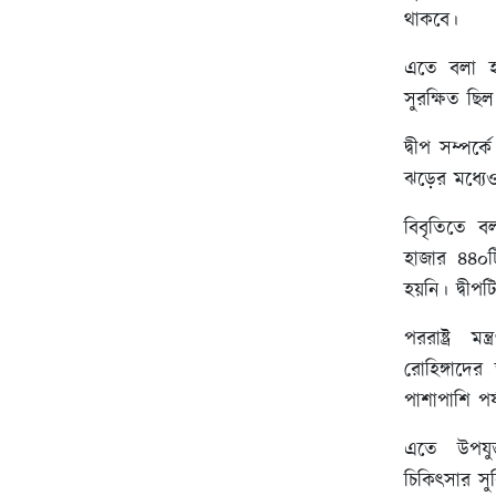
থাকবে।
এতে বলা হয়
সুরক্ষিত ছিল
দ্বীপ সম্পর
ঝড়ের মধ্যে
বিবৃতিতে বল
হাজার ৪৪০ট
হয়নি। দ্বীপট
পররাষ্ট্র 
রোহিঙ্গাদের
পাশাপাশি পর্
এতে উপযুক
চিকিত্সার সু