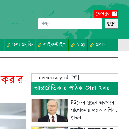
ফেসবুক
া
তথ্য-প্রযুক্তি
লাইফস্টাইল
স্বাস্থ্য
প্রবাস
না করার
[democracy id="3"]
আন্তর্জাতিক'র পাঠক সেরা খবর
ইউক্রেন যুদ্ধের অবসানে
আলোচনায় প্রস্তুত রাশিয়া:
পুতিন