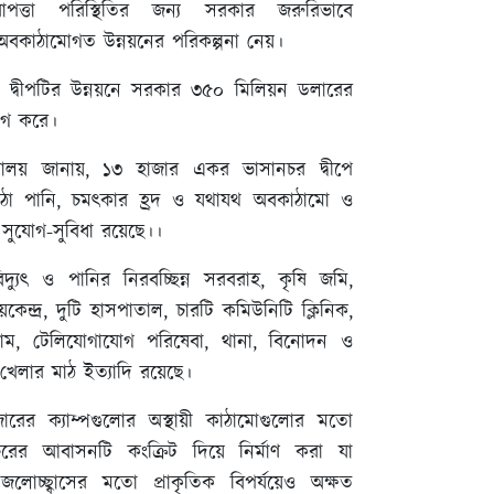
াপত্তা পরিস্থিতির জন্য সরকার জরুরিভাবে
অবকাঠামোগত উন্নয়নের পরিকল্পনা নেয়।
য়ী, দ্বীপটির উন্নয়নে সরকার ৩৫০ মিলিয়ন ডলারের
োগ করে।
ন্ত্রণালয় জানায়, ১৩ হাজার একর ভাসানচর দ্বীপে
মিঠা পানি, চমৎকার হ্রদ ও যথাযথ অবকাঠামো ও
সুযোগ-সুবিধা রয়েছে।।
দ্যুৎ ও পানির নিরবচ্ছিন্ন সরবরাহ, কৃষি জমি,
রয়কেন্দ্র, দুটি হাসপাতাল, চারটি কমিউনিটি ক্লিনিক,
াম, টেলিযোগাযোগ পরিষেবা, থানা, বিনোদন ও
র, খেলার মাঠ ইত্যাদি রয়েছে।
ারের ক্যাম্পগুলোর অস্থায়ী কাঠামোগুলোর মতো
চরের আবাসনটি কংক্রিট দিয়ে নির্মাণ করা যা
 জলোচ্ছ্বাসের মতো প্রাকৃতিক বিপর্যয়েও অক্ষত