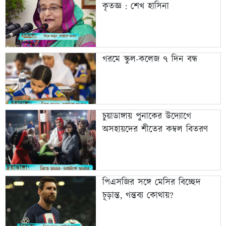
কৃতজ্ঞ : শেখ হাসিনা
গরমে স্কুল-কলেজ ৭ দিন বন্ধ
চুয়াডাঙ্গায় পুনাকের উদ্যোগে
অসহায়দের শীতের কম্বল বিতরণ
পিএসজির সঙ্গে মেসির বিচ্ছেদ
চূড়ান্ত, গন্তব্য কোথায়?