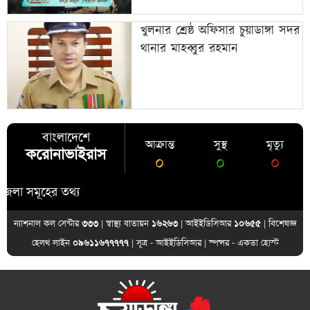
খুলনার শ্রেষ্ঠ অফিসার চুয়াডাঙ্গা সদর
থানার মাহব্বুর রহমান
বাংলাদেশে
আক্রান্ত
সুস্থ
মৃত্যু
করোনাভাইরাস
০
০
০
সমূহের তথ্য
ন্যাশনাল কল সেন্টার
৩৩৩
| স্বাস্থ্য বাতায়ন
১৬২৬৩
| আইইডিসিআর
১০৬৫৫
| বিশেষজ্ঞ
হেলথ লাইন
০৯৬১১৬৭৭৭৭৭
| সূত্র -
আইইডিসিআর
| স্পন্সর -
একতা হোস্ট