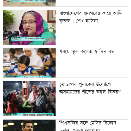
বাংলাদেশের জনগণের কাছে আমি
কৃতজ্ঞ : শেখ হাসিনা
গরমে স্কুল-কলেজ ৭ দিন বন্ধ
চুয়াডাঙ্গায় পুনাকের উদ্যোগে
অসহায়দের শীতের কম্বল বিতরণ
পিএসজির সঙ্গে মেসির বিচ্ছেদ
চূড়ান্ত, গন্তব্য কোথায়?