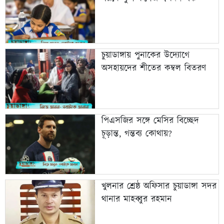
চুয়াডাঙ্গায় পুনাকের উদ্যোগে
অসহায়দের শীতের কম্বল বিতরণ
পিএসজির সঙ্গে মেসির বিচ্ছেদ
চূড়ান্ত, গন্তব্য কোথায়?
খুলনার শ্রেষ্ঠ অফিসার চুয়াডাঙ্গা সদর
থানার মাহব্বুর রহমান