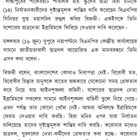
লক্ষ্মীপুরের পালেরহাট পাবলিক হাই স্কুলের ছাত্রী হিরা মনিকে
(১৪) নির্যাতনকারীদের দৃষ্টান্তমূলক শাস্তির দাবি করেছেন বিএনপির
সিনিয়র যুগ্ম মহাসচিব রুহুল কবির রিজভী। একইসঙ্গে তিনি
যশোরের ছাত্রনেতা ইব্রাহিমকে ফিরিয়ে দেওয়ার দাবি করেছেন।
মঙ্গলবার (১৬ জুন) দুপুরে নয়াপল্টনে বিএনপির কেন্দ্রীয় কার্যালয়ের
সামনে জাতীয়তাবাদী ছাত্রদল আয়োজিত এক মানববন্ধনে তিনি
এসব কথা বলেন।
রিজভী বলেন, বাংলাদেশের কোথাও নিরাপত্তা নেই। বিরোধী মত,
বিরোধীর চিন্তার মানুষকে রাতের অন্ধকারে যেকোনো সময় গ্রেফতার
করে নিয়ে যায় আইনশৃঙ্খলা বাহিনী। যশোরের ছাত্রদল নেতা
ইব্রাহিমকে সকলের সামনে আইনশৃঙ্খলা বাহিনী তুলে নিয়ে গেছে।
এখন পর্যন্ত তার কোনো খোঁজ নেই। আমরা অবিলম্বে ইব্রাহিমকে
ফেরত দেওয়ার দাবি করছি। হিরা মনির ওপর যারা নির্যাতন
চালিয়েছে তাদের দৃষ্টান্তমূলক শাস্তির দাবি করছি। করোনার মধ্যেও
ছাত্রদল, যুবদলের নেতা-কর্মীদের গ্রেফতার করা হচ্ছে। করোনার