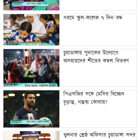
গরমে স্কুল-কলেজ ৭ দিন বন্ধ
চুয়াডাঙ্গায় পুনাকের উদ্যোগে
অসহায়দের শীতের কম্বল বিতরণ
পিএসজির সঙ্গে মেসির বিচ্ছেদ
চূড়ান্ত, গন্তব্য কোথায়?
খুলনার শ্রেষ্ঠ অফিসার চুয়াডাঙ্গা সদর