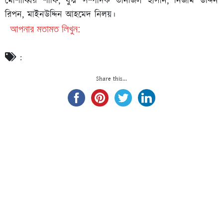
মোশাব্বির শাফি, যুগ্ম সম্পাদক তানজিল হাসান, নিজাম উদ্দিন
রিপন, মাইনউদ্দিন আহমেদ নিলয়।
আপনার মতামত লিখুন:
:
Share this...