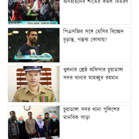
অসহায়দের শীতের কম্বল বিতরণ
পিএসজির সঙ্গে মেসির বিচ্ছেদ
চূড়ান্ত, গন্তব্য কোথায়?
খুলনার শ্রেষ্ঠ অফিসার চুয়াডাঙ্গা
সদর থানার মাহব্বুর রহমান
চুয়াডাঙ্গা সদর থানা পুলিশের
মানবিক সাড়া