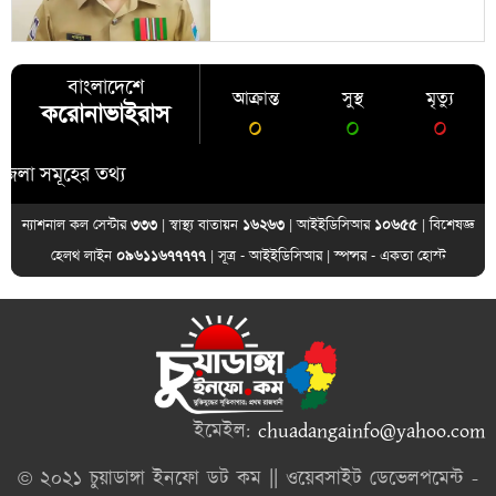
বাংলাদেশে
আক্রান্ত
সুস্থ
মৃত্যু
করোনাভাইরাস
০
০
০
সমূহের তথ্য
ন্যাশনাল কল সেন্টার
৩৩৩
| স্বাস্থ্য বাতায়ন
১৬২৬৩
| আইইডিসিআর
১০৬৫৫
| বিশেষজ্ঞ
হেলথ লাইন
০৯৬১১৬৭৭৭৭৭
| সূত্র -
আইইডিসিআর
| স্পন্সর -
একতা হোস্ট
ইমেইল:
chuadangainfo@yahoo.com
© ২০২১ চুয়াডাঙ্গা ইনফো ডট কম || ওয়েবসাইট ডেভেলপমেন্ট -