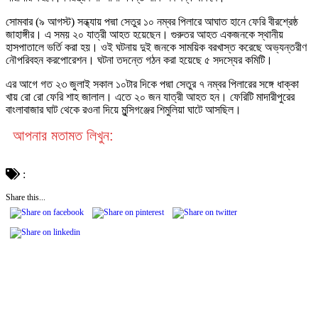
সোমবার (৯ আগস্ট) সন্ধ্যায় পদ্মা সেতুর ১০ নম্বর পিলারে আঘাত হানে ফেরি বীরশ্রেষ্ঠ
জাহাঙ্গীর। এ সময় ২০ যাত্রী আহত হয়েছেন। গুরুতর আহত একজনকে স্থানীয়
হাসপাতালে ভর্তি করা হয়। ওই ঘটনায় দুই জনকে সাময়িক বরখাস্ত করেছে অভ্যন্তরীণ
নৌপরিবহন করপোরেশন। ঘটনা তদন্তে গঠন করা হয়েছে ৫ সদস্যের কমিটি।
এর আগে গত ২৩ জুলাই সকাল ১০টার দিকে পদ্মা সেতুর ৭ নম্বর পিলারের সঙ্গে ধাক্কা
খায় রো রো ফেরি শাহ জালাল। এতে ২০ জন যাত্রী আহত হন। ফেরিটি মাদারীপুরের
বাংলাবাজার ঘাট থেকে রওনা দিয়ে মুন্সিগঞ্জের শিমুলিয়া ঘাটে আসছিল।
আপনার মতামত লিখুন:
:
Share this...