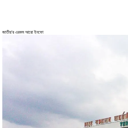
জাতীয়'র এরকম আরো ইনফো