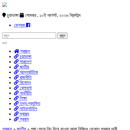
চুয়াডাঙ্গা
সোমবার , ১০ই আগস্ট, ২০২৬ খ্রিস্টাব্দ
ফেসবুক
প্রচ্ছদ
চুয়াডাঙ্গা
সারাদেশ
জাতীয়
আন্তর্জাতিক
রাজনীতি
বিনোদন
খেলাধুলা
অর্থনীতি
শিক্ষা
তথ্য-প্রযুক্তি
লাইফস্টাইল
স্বাস্থ্য
প্রবাস
প্রচ্ছদ
»
জাতীয়
»
পদ্মা সেতুর নিচ দিয়ে যাওয়া আসা নিষিদ্ধ যেকোন প্রকার ভারী