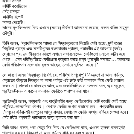
একটি তদন্ত
কমিটি করেছিলেন।
সেই তদন্ত
কমিটির রিপোর্ট
আমরা পেয়েছি।
তাদের সুপারিশগুলো নিয়ে এখানে (সভায়) দীর্ঘক্ষণ আলোচনা হয়েছে, বলেন খালিদ মাহ্‌মুদ
চৌধুরী।
তিনি বলেন, ‘প্রাথমিকভাবে আমরা যে সিদ্ধান্তগুলো নিয়েছি সেটা হচ্ছে, মুন্সীগঞ্জের
শিমুলিয়া প্রান্ত এবং মাদারীপুরের বাংলাবাজার প্রান্ত, পদ্মানদীর এই জায়গায় (রুটে)
স্রোতের প্রচণ্ড তীব্রতার কারণে এখানে ওভারলোডেড ফেরিগুলো চলাচল কঠিন হয়ে
গেছে। এমন পরিস্থিতিতে ফেরিগুলো কন্ট্রোল করার জন্য পুরোপুরি সক্ষমতা… আমাদের
ফেরি পরিচালনার সঙ্গে যারা যুক্ত আছেন, সেখানে দুর্বলতা আছে।’
সে কারণে আমরা সিদ্ধান্ত নিয়েছি যে, পরিস্থিতি পুরোপুরি নিয়ন্ত্রণে না আসা পর্যন্ত,
স্রোতের তীব্রতা নিয়ন্ত্রণ না আসা পর্যন্ত এই রুটে ভারী যানবাহন নিয়ে ফেরি চলাচল
করবে না। হালকা যে যানবাহন আছে এবং জরুরিভিত্তিতে যেগুলো চলে, অ্যাম্বুলেন্স,
প্রাইভেটকার- এ ধরনের যানবাহন ফেরিতে পারাপার করা যাবে।
প্রতিমন্ত্রী বলেন, পণ্যবাহী এবং যাত্রীবাহীর জন্য ডেডিকেটেড যেটি করেছি সেটি হচ্ছে
পাটুরিয়া-দৌলতদিয়া নৌপথ। সেখানে ফেরির সংখ্যা বাড়ানো হবে। পণ্যবাহীর জন্য
চাঁদপুরের হরিনা-শরীয়তপুরের আলুর বাজার, সেখানেও ফেরির সংখ্যা বাড়িয়ে দেওয়া হবে।
সেই রুটটা পণ্যবাহী পারাপারের জন্য ব্যবহার করা হবে।
তিনি আরও বলেন, পদ্মা সেতুর নিচ দিয়ে যে ফেরিগুলো যাবে, এগুলো হালকা যানবাহনই
পারাপার করবে। নিয়ন্ত্রণ না আসা পর্যন্ত বাকি সব বন্ধ থাকবে।