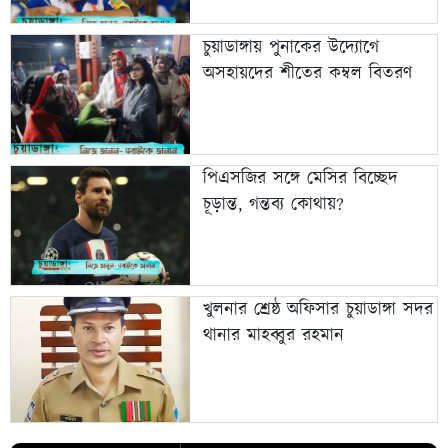
চুয়াডাঙ্গায় পুনাকের উদ্যোগে
অসহায়দের শীতের কম্বল বিতরণ
পিএসজির সঙ্গে মেসির বিচ্ছেদ
চূড়ান্ত, গন্তব্য কোথায়?
খুলনার শ্রেষ্ঠ অফিসার চুয়াডাঙ্গা সদর
থানার মাহব্বুর রহমান