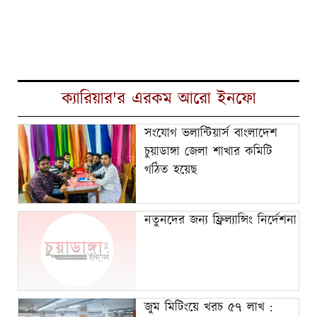
ক্যারিয়ার'র এরকম আরো ইনফো
সংযোগ ভলান্টিয়ার্স বাংলাদেশ
চুয়াডাঙ্গা জেলা শাখার কমিটি
গঠিত হয়েছ
নতুনদের জন্য ফ্রিল্যান্সিং নির্দেশনা
জুম মিটিংয়ে খরচ ৫৭ লাখ :