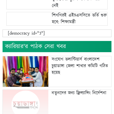
নেই
শিগগিরই এইচএসসিতে ভর্তি শুরু
হবে: শিক্ষামন্ত্রী
[democracy id="3"]
ক্যারিয়ার'র পাঠক সেরা খবর
সংযোগ ভলান্টিয়ার্স বাংলাদেশ
চুয়াডাঙ্গা জেলা শাখার কমিটি গঠিত
হয়েছ
নতুনদের জন্য ফ্রিল্যান্সিং নির্দেশনা