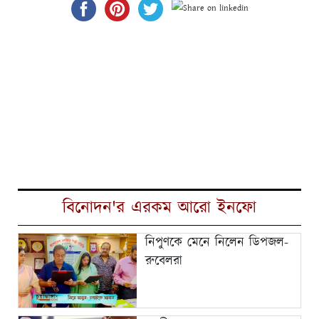
বিনোদন'র এরকম আরো ইনফো
নিপুণকে মেনে নিলেন ডিপজল-
রুবেলরা