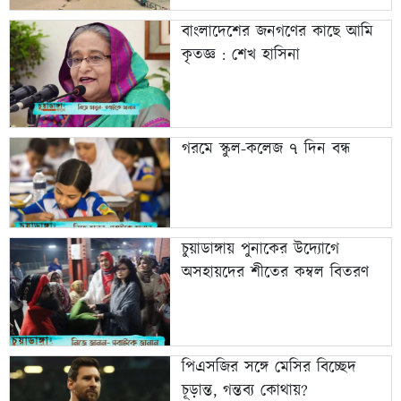
বাংলাদেশের জনগণের কাছে আমি
কৃতজ্ঞ : শেখ হাসিনা
গরমে স্কুল-কলেজ ৭ দিন বন্ধ
চুয়াডাঙ্গায় পুনাকের উদ্যোগে
অসহায়দের শীতের কম্বল বিতরণ
পিএসজির সঙ্গে মেসির বিচ্ছেদ
চূড়ান্ত, গন্তব্য কোথায়?