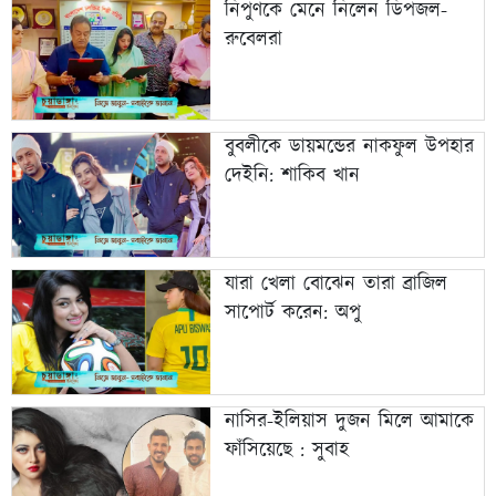
নিপুণকে মেনে নিলেন ডিপজল-
রুবেলরা
বুবলীকে ডায়মন্ডের নাকফুল উপহার
দেইনি: শাকিব খান
যারা খেলা বোঝেন তারা ব্রাজিল
সাপোর্ট করেন: অপু
নাসির-ইলিয়াস দুজন মিলে আমাকে
ফাঁসিয়েছে : সুবাহ