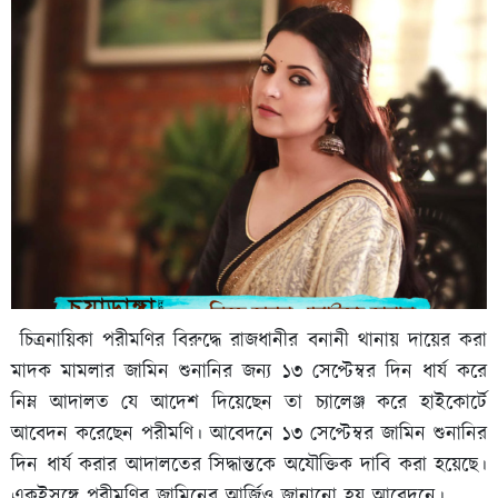
চিত্রনায়িকা পরীমণির বিরুদ্ধে রাজধানীর বনানী থানায় দায়ের করা
মাদক মামলার জামিন শুনানির জন্য ১৩ সেপ্টেম্বর দিন ধার্য করে
নিম্ন আদালত যে আদেশ দিয়েছেন তা চ্যালেঞ্জ করে হাইকোর্টে
আবেদন করেছেন পরীমণি। আবেদনে ১৩ সেপ্টেম্বর জামিন শুনানির
দিন ধার্য করার আদালতের সিদ্ধান্তকে অযৌক্তিক দাবি করা হয়েছে।
একইসঙ্গে পরীমণির জামিনের আর্জিও জানানো হয় আবেদনে।