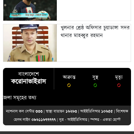
খুলনার শ্রেষ্ঠ অফিসার চুয়াডাঙ্গা সদর
থানার মাহব্বুর রহমান
বাংলাদেশে
আক্রান্ত
সুস্থ
মৃত্যু
করোনাভাইরাস
০
০
০
সমূহের তথ্য
ন্যাশনাল কল সেন্টার
৩৩৩
| স্বাস্থ্য বাতায়ন
১৬২৬৩
| আইইডিসিআর
১০৬৫৫
| বিশেষজ্ঞ
হেলথ লাইন
০৯৬১১৬৭৭৭৭৭
| সূত্র -
আইইডিসিআর
| স্পন্সর -
একতা হোস্ট