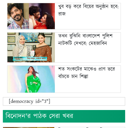
খুব বড় করে বিয়ের অনুষ্ঠান হবে:
রাজ
তখন বুঝিনি বাংলাদেশ পুলিশ
নাটকটি দেখবে: মেহজাবিন
শত সংকটের মাঝেও প্রাণ ভরে
বাঁচতে চান শিল্পা
[democracy id="3"]
বিনোদন'র পাঠক সেরা খবর