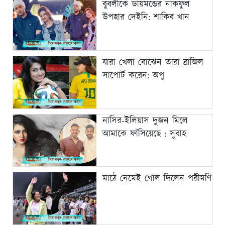
বুবলীকে ডায়মন্ডের নাকফুল
উপহার দেইনি: শাকিব খান
যারা খেলা বোঝেন তারা ব্রাজিল
সাপোর্ট করেন: অপু
নাসির-ইলিয়াস দুজন মিলে
আমাকে ফাঁসিয়েছে : সুবাহ
মাঠে নেমেই গোল দিলেন পরীমণি