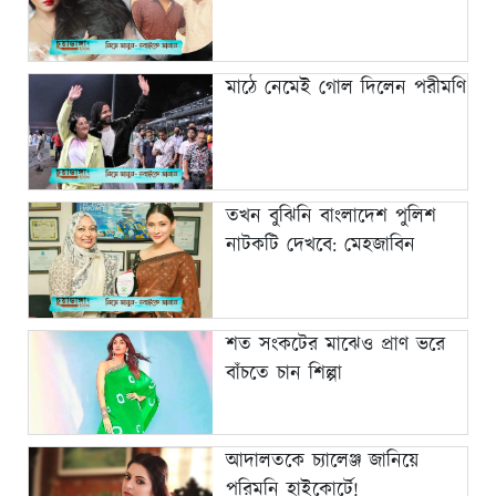
মাঠে নেমেই গোল দিলেন পরীমণি
তখন বুঝিনি বাংলাদেশ পুলিশ
নাটকটি দেখবে: মেহজাবিন
শত সংকটের মাঝেও প্রাণ ভরে
বাঁচতে চান শিল্পা
আদালতকে চ্যালেঞ্জ জানিয়ে
পরিমনি হাইকোর্টে!