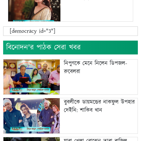
[democracy id="3"]
বিনোদন'র পাঠক সেরা খবর
নিপুণকে মেনে নিলেন ডিপজল-
রুবেলরা
বুবলীকে ডায়মন্ডের নাকফুল উপহার
দেইনি: শাকিব খান