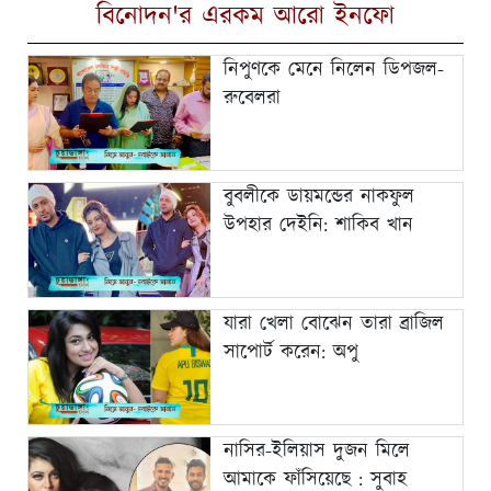
বিনোদন'র এরকম আরো ইনফো
নিপুণকে মেনে নিলেন ডিপজল-
রুবেলরা
বুবলীকে ডায়মন্ডের নাকফুল
উপহার দেইনি: শাকিব খান
যারা খেলা বোঝেন তারা ব্রাজিল
সাপোর্ট করেন: অপু
নাসির-ইলিয়াস দুজন মিলে
আমাকে ফাঁসিয়েছে : সুবাহ