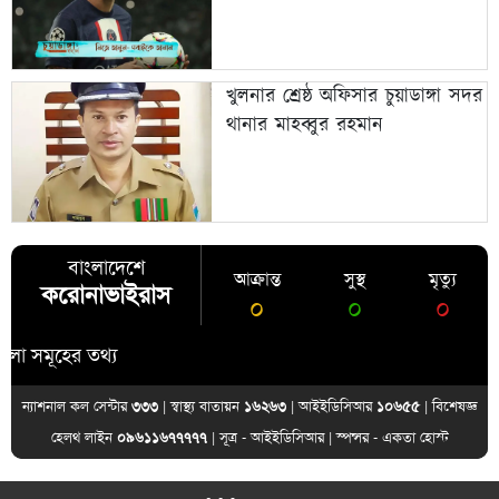
খুলনার শ্রেষ্ঠ অফিসার চুয়াডাঙ্গা সদর
থানার মাহব্বুর রহমান
বাংলাদেশে
আক্রান্ত
সুস্থ
মৃত্যু
করোনাভাইরাস
০
০
০
ূহের তথ্য
ন্যাশনাল কল সেন্টার
৩৩৩
| স্বাস্থ্য বাতায়ন
১৬২৬৩
| আইইডিসিআর
১০৬৫৫
| বিশেষজ্ঞ
হেলথ লাইন
০৯৬১১৬৭৭৭৭৭
| সূত্র -
আইইডিসিআর
| স্পন্সর -
একতা হোস্ট