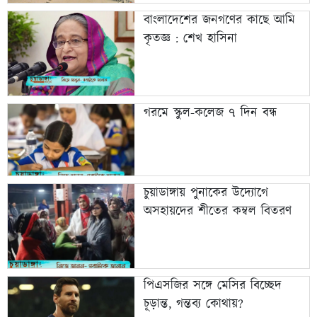
বাংলাদেশের জনগণের কাছে আমি
কৃতজ্ঞ : শেখ হাসিনা
গরমে স্কুল-কলেজ ৭ দিন বন্ধ
চুয়াডাঙ্গায় পুনাকের উদ্যোগে
অসহায়দের শীতের কম্বল বিতরণ
পিএসজির সঙ্গে মেসির বিচ্ছেদ
চূড়ান্ত, গন্তব্য কোথায়?