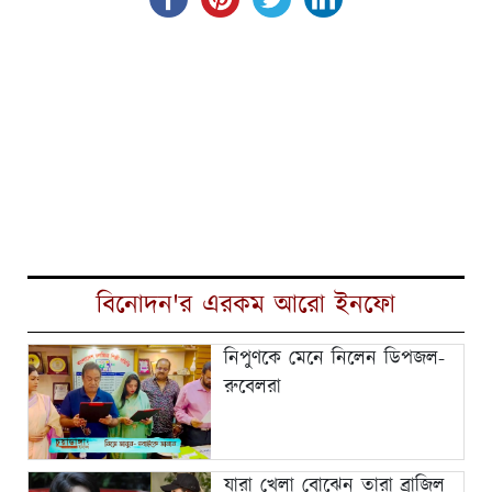
বিনোদন'র এরকম আরো ইনফো
নিপুণকে মেনে নিলেন ডিপজল-
রুবেলরা
যারা খেলা বোঝেন তারা ব্রাজিল