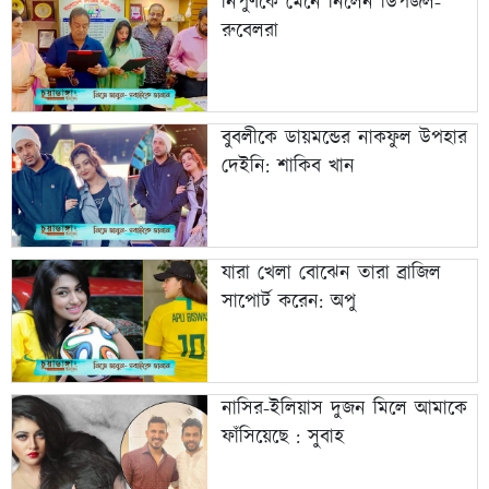
নিপুণকে মেনে নিলেন ডিপজল-
রুবেলরা
বুবলীকে ডায়মন্ডের নাকফুল উপহার
দেইনি: শাকিব খান
যারা খেলা বোঝেন তারা ব্রাজিল
সাপোর্ট করেন: অপু
নাসির-ইলিয়াস দুজন মিলে আমাকে
ফাঁসিয়েছে : সুবাহ