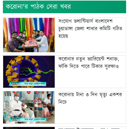
করোনা'র পাঠক সেরা খবর
সংযোগ ভলান্টিয়ার্স বাংলাদেশ
চুয়াডাঙ্গা জেলা শাখার কমিটি গঠিত
হয়েছ
করোনার নতুন ভ্যারিয়েন্ট শনাক্ত,
ফাঁকি দিতে পারে টিকার সুরক্ষাও
করোনায় টানা ৩ দিন মৃত্যু একশর
নিচে