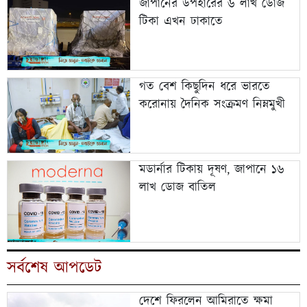
জাপানের উপহারের ৬ লাখ ডোজ
টিকা এখন ঢাকাতে
গত বেশ কিছুদিন ধরে ভারতে
করোনায় দৈনিক সংক্রমণ নিম্নমুখী
মডার্নার টিকায় দূষণ, জাপানে ১৬
লাখ ডোজ বাতিল
সর্বশেষ আপডেট
দেশে ফিরলেন আমিরাতে ক্ষমা