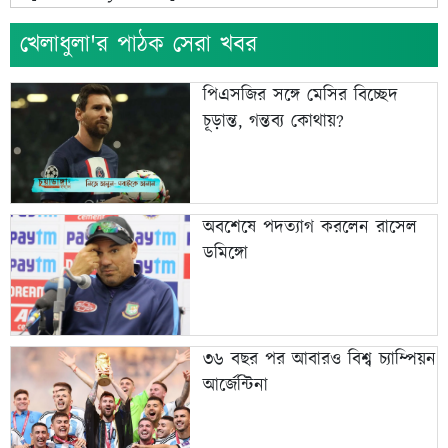
খেলাধুলা'র পাঠক সেরা খবর
পিএসজির সঙ্গে মেসির বিচ্ছেদ
চূড়ান্ত, গন্তব্য কোথায়?
অবশেষে পদত্যাগ করলেন রাসেল
ডমিঙ্গো
৩৬ বছর পর আবারও বিশ্ব চ্যাম্পিয়ন
আর্জেন্টিনা