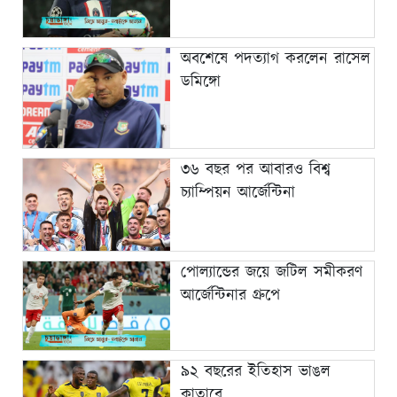
অবশেষে পদত্যাগ করলেন রাসেল
ডমিঙ্গো
৩৬ বছর পর আবারও বিশ্ব
চ্যাম্পিয়ন আর্জেন্টিনা
পোল্যান্ডের জয়ে জটিল সমীকরণ
আর্জেন্টিনার গ্রুপে
৯২ বছরের ইতিহাস ভাঙল
কাতারে