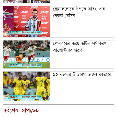
রোনালদোকে টপকে আরও এক
রেকর্ড মেসির
পোল্যান্ডের জয়ে জটিল সমীকরণ
আর্জেন্টিনার গ্রুপে
৯২ বছরের ইতিহাস ভাঙল কাতারে
সর্বশেষ আপডেট