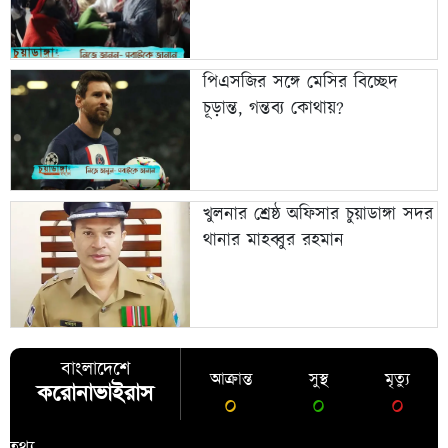
পিএসজির সঙ্গে মেসির বিচ্ছেদ
চূড়ান্ত, গন্তব্য কোথায়?
খুলনার শ্রেষ্ঠ অফিসার চুয়াডাঙ্গা সদর
থানার মাহব্বুর রহমান
বাংলাদেশে
আক্রান্ত
সুস্থ
মৃত্যু
করোনাভাইরাস
০
০
০
জেলা সমূহের তথ্য