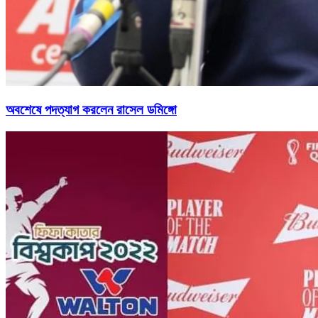
অবশেষে পদত্যাগ করলেন রাসেল ডমিঙ্গো