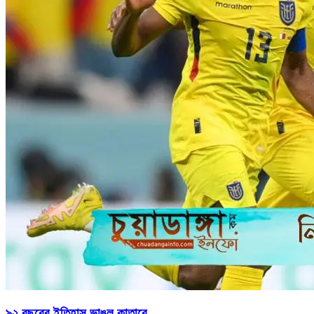
৯২ বছরের ইতিহাস ভাঙল কাতারে