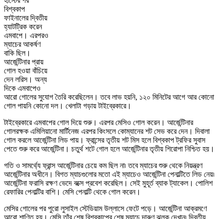
হার্স্টের পর
বিশ্বকাপ
ফাইনালের দ্বিতীয়
হ্যাটট্রিক করেন
এমবাপে। এরপরও
ম্যাচের আকর্ষণ
বাকি ছিল।
আর্জেন্টিনার প্রায়
গোল হওয়া বাঁচিয়ে
দেন লরিস। অন্য
দিকে এমবাপেও
আরো গোলের সুযোগ তৈরি করেছিলেন। তবে লাভ হয়নি, ১২০ মিনিটের আগে আর কোনো
গোল পায়নি কোনো দল। খেলাটা গড়ায় টাইব্রেকারে।
টাইব্রেকারে এমবাপের গোল দিয়ে শুরু। এরপর মেসিও গোল করেন। আর্জেন্টিনার
গোলরক্ষক এমিলিয়ানো মার্টিনেজ এরপর কিংসলে কোম্যানের শট সেভ করে দেন। দিবালা
গোল করলে আর্জেন্টিনা লিড পায়। ফ্রান্সের তৃতীয় শট মিস হলে বিশ্বকাপ ট্রফির সুবাস
পেতে শুরু করে আর্জেন্টিনা। চতুর্থ শটে গোল হলে আর্জেন্টিনার তৃতীয় শিরোপা নিশ্চিত হয়।
গতি ও সামর্থ্যে ফ্রান্স আর্জেন্টিনার চেয়ে কম ছিল না৷ তবে ম্যাচের শুরু থেকে নিয়ন্ত্রণ
আর্জেন্টিনার অধীনে। বিগত ম্যাচগুলোর মতো এই ম্যাচেও আর্জেন্টিনা পেনাল্টিতে লিড নেয়৷
আর্জেন্টিনা ফরাসি রক্ষণ ভেদে বক্সে প্রবেশ করেছিল। সেই মুহূর্ত ব্যাক ট্যাকেল। পোলিশ
রেফারির পেনাল্টির বাশি। মেসি পেনাল্টি থেকে গোল করেন।
মেসির গোলের পর পুরো লুসাইল স্টেডিয়াম উল্লাসে ফেটে পড়ে। আর্জেন্টিনা আক্রমণে
আরো শাণিত হয়। মেসি তাঁর শেষ বিশ্বকাপের শেষ ম্যাচে দারুণ ঝলক দেখান৷ দ্বিতীয়