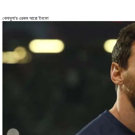
খেলাধুলা'র এরকম আরো ইনফো