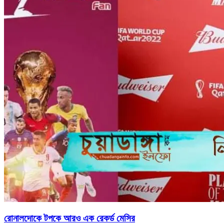
রোনালদোকে টপকে আরও এক রেকর্ড মেসির