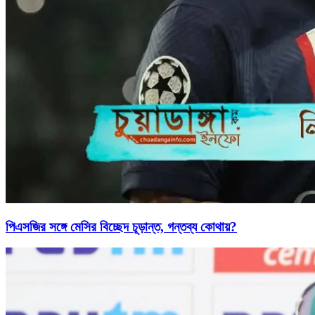
পিএসজির সঙ্গে মেসির বিচ্ছেদ চূড়ান্ত, গন্তব্য কোথায়?