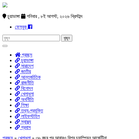
চুয়াডাঙ্গা
শনিবার , ৮ই আগস্ট, ২০২৬ খ্রিস্টাব্দ
ফেসবুক
প্রচ্ছদ
চুয়াডাঙ্গা
সারাদেশ
জাতীয়
আন্তর্জাতিক
রাজনীতি
বিনোদন
খেলাধুলা
অর্থনীতি
শিক্ষা
তথ্য-প্রযুক্তি
লাইফস্টাইল
স্বাস্থ্য
প্রবাস
প্রচ্ছদ
»
খেলাধুলা
»
৩৬ বছর পর আবারও বিশ্ব চ্যাম্পিয়ন আর্জেন্টিনা