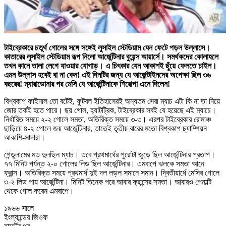
টাইব্রেকারে চতুর্থ গোলের সঙ্গে সঙ্গেই লুসাইল স্টেডিয়াম যেন ফেটে পড়ল উল্লাসে।
কাতারের লুসাইল স্টেডিয়াম রূপ নিলো আর্জেন্টিনার বুয়েন্স আয়ার্সে। সমর্থকদের কোলাহলে
তখন কানে তালা লেগে যাওয়ার যোগাড়। এ চিৎকার যেন আকাশই ছুঁয়ে ফেলতে চাইল।
এমন উল্লাস হবেই বা না কেন! এই দিনটির জন্য যে আর্জেন্টাইনদের অপেক্ষা ছিল ৩৬
বছরের! ম্যারাডোনার পর মেসি যে আর্জেন্টিনাকে শিরোপা এনে দিলেন!
বিশ্বকাপ ফাইনাল তো বটেই, ফুটবল ইতিহাসেরই অন্যতম সেরা ম্যাচ এটা কি না তা নিয়ে
জোর তর্কই হতে পারে। ছয় গোল, হ্যাটট্রিক, টাইব্রেকার সবই যে হয়েছে এই ম্যাচে।
নির্ধারিত সময়ে ২-২ গোলে সমতা, অতিরিক্ত সময়ে ৩-৩। এরপর টাইব্রেকার রোমাঞ্চ
ছাড়িয়ে ৪-২ গোলে জয় আর্জেন্টিনার, তাতেই তৃতীয় বারের মতো বিশ্বকাপ চ্যাম্পিয়ন
আকাশি-সাদারা।
পেন্ডুলামের মত দুলছিল ম্যাচ। তবে প্রথমার্ধের পুরোটা জুড়ে ছিল আর্জেন্টিনার প্রতাপ।
৭৭ মিনিট পর্যন্ত ২-০ গোলের লিড ছিল আর্জেন্টিনার। এমবাপে ঝলকে সমতা আনে
ফ্রান্স। অতিরিক্ত সময়ে প্রথমার্ধ দুই দল লড়ল সমানে সমান। দ্বিতীয়ার্ধে মেসির গোলে
৩-২ লিড পায় আর্জেন্টিনা। মিনিট তিনেক পরে আবার ফ্রান্সের সমতা। আবারও পেনাল্টি
থেকে গোল করেন এমবাপে।
১৯৬৬ সালে
ইংল্যান্ডের জিওফ