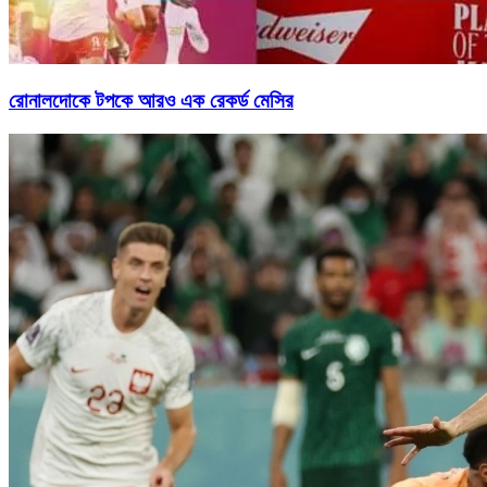
রোনালদোকে টপকে আরও এক রেকর্ড মেসির