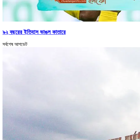
৯২ বছরের ইতিহাস ভাঙল কাতারে
সর্বশেষ আপডেট