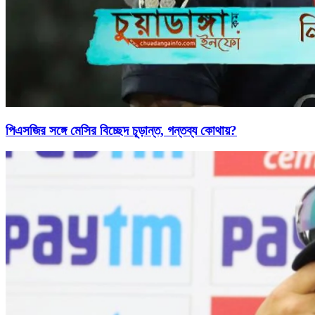
পিএসজির সঙ্গে মেসির বিচ্ছেদ চূড়ান্ত, গন্তব্য কোথায়?