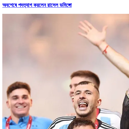
অবশেষে পদত্যাগ করলেন রাসেল ডমিঙ্গো