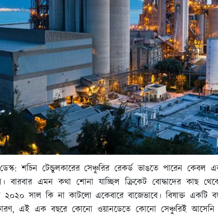
স্ক: শচিন টেন্ডুলকারের সেঞ্চুরির রেকর্ড ভাঙতে পারেন কেবল
। বারবার এমন কথা শোনা যাচ্ছিল ক্রিকেট বোদ্ধাদের কাছ থেকে
য ২০২০ সাল কি না কাটলো একেবারে বাজেভাবে। বিষাক্ত একটি ব
কারণ, এই এক বছরে কোনো ওয়ানডেতে কোনো সেঞ্চুরিই আসেনি বি