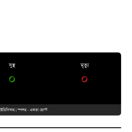
সুস্থ
মৃত্যু
০
০
ইডিসিআর
| স্পন্সর -
একতা হোস্ট