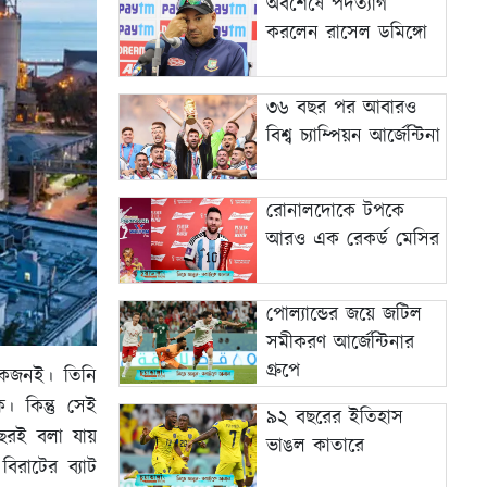
অবশেষে পদত্যাগ
করলেন রাসেল ডমিঙ্গো
৩৬ বছর পর আবারও
বিশ্ব চ্যাম্পিয়ন আর্জেন্টিনা
রোনালদোকে টপকে
আরও এক রেকর্ড মেসির
পোল্যান্ডের জয়ে জটিল
সমীকরণ আর্জেন্টিনার
গ্রুপে
 একজনই। তিনি
। কিন্তু সেই
৯২ বছরের ইতিহাস
ছরই বলা যায়
ভাঙল কাতারে
রাটের ব্যাট