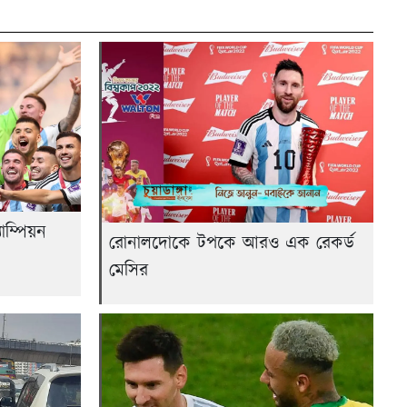
াম্পিয়ন
রোনালদোকে টপকে আরও এক রেকর্ড
মেসির