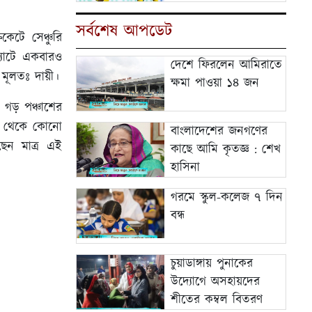
সর্বশেষ আপডেট
েটে সেঞ্চুরি
যাটে একবারও
দেশে ফিরলেন আমিরাতে
মূলতঃ দায়ী।
ক্ষমা পাওয়া ১৪ জন
গড় পঞ্চাশের
াস থেকে কোনো
বাংলাদেশের জনগণের
ছেন মাত্র এই
কাছে আমি কৃতজ্ঞ : শেখ
হাসিনা
গরমে স্কুল-কলেজ ৭ দিন
বন্ধ
চুয়াডাঙ্গায় পুনাকের
উদ্যোগে অসহায়দের
শীতের কম্বল বিতরণ