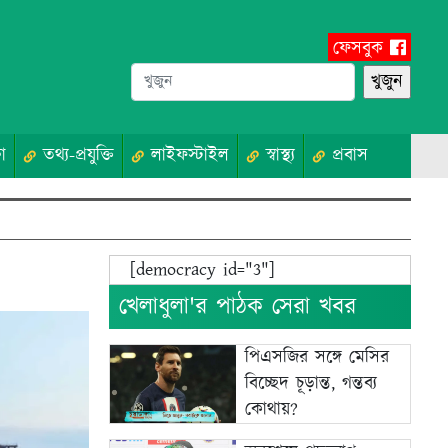
ফেসবুক
া
তথ্য-প্রযুক্তি
লাইফস্টাইল
স্বাস্থ্য
প্রবাস
[democracy id="3"]
খেলাধুলা'র পাঠক সেরা খবর
পিএসজির সঙ্গে মেসির
বিচ্ছেদ চূড়ান্ত, গন্তব্য
কোথায়?