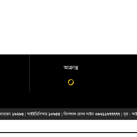
আক্রান্ত
০
্য বাতায়ন
১৬২৬৩
| আইইডিসিআর
১০৬৫৫
| বিশেষজ্ঞ হেলথ লাইন
০৯৬১১৬৭৭৭৭৭
| সূত্র -
আই