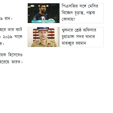
পিএসজির সঙ্গে মেসির
বিচ্ছেদ চূড়ান্ত, গন্তব্য
৮৯ রান।
কোথায়?
রে তার ব্যাট
খুলনার শ্রেষ্ঠ অফিসার
ি। ২০১৯ সালে
চুয়াডাঙ্গা সদর থানার
মাহব্বুর রহমান
িক।
নায়ক হিসেবেও
হেরেছে ভারত।