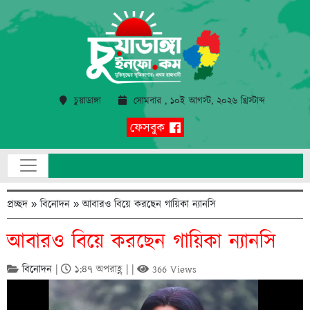
চুয়াডাঙ্গা
সোমবার , ১০ই আগস্ট, ২০২৬ খ্রিস্টাব্দ
ফেসবুক
প্রচ্ছদ
»
বিনোদন
»
আবারও বিয়ে করছেন গায়িকা ন্যানসি
আবারও বিয়ে করছেন গায়িকা ন্যানসি
বিনোদন
|
১:৪৭ অপরাহ্ণ | |
366 Views