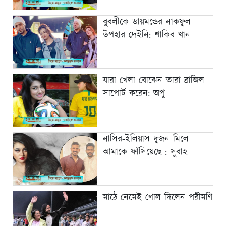
বুবলীকে ডায়মন্ডের নাকফুল
উপহার দেইনি: শাকিব খান
যারা খেলা বোঝেন তারা ব্রাজিল
সাপোর্ট করেন: অপু
নাসির-ইলিয়াস দুজন মিলে
আমাকে ফাঁসিয়েছে : সুবাহ
মাঠে নেমেই গোল দিলেন পরীমণি