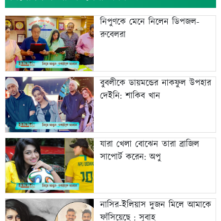
নিপুণকে মেনে নিলেন ডিপজল-
রুবেলরা
বুবলীকে ডায়মন্ডের নাকফুল উপহার
দেইনি: শাকিব খান
যারা খেলা বোঝেন তারা ব্রাজিল
সাপোর্ট করেন: অপু
নাসির-ইলিয়াস দুজন মিলে আমাকে
ফাঁসিয়েছে : সুবাহ