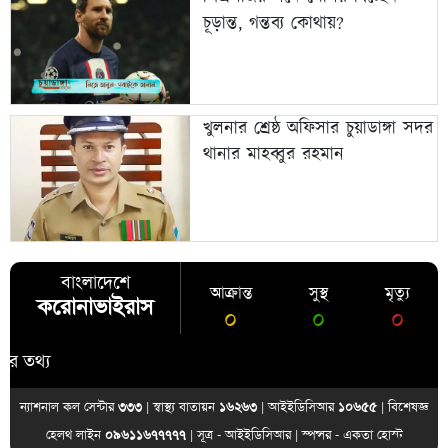
চূড়ান্ত, গন্তব্য কোথায়?
খুলনার শ্রেষ্ঠ অফিসার চুয়াডাঙ্গা সদর
থানার মাহব্বুর রহমান
বাংলাদেশে
আক্রান্ত
সুস্থ
মৃত্যু
করোনাভাইরাস
০
০
০
্য
ন্যাশনাল কল সেন্টার
৩৩৩
| স্বাস্থ্য বাতায়ন
১৬২৬৩
| আইইডিসিআর
১০৬৫৫
| বিশেষজ্ঞ
হেলথ লাইন
০৯৬১১৬৭৭৭৭৭
| সূত্র -
আইইডিসিআর
| স্পন্সর -
একতা হোস্ট