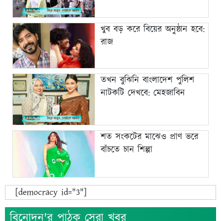
খুব বড় করে বিয়ের অনুষ্ঠান হবে:
রাজ
তখন বুঝিনি বাংলাদেশ পুলিশ
নাটকটি দেখবে: মেহজাবিন
শত সংকটের মাঝেও প্রাণ ভরে
বাঁচতে চান শিল্পা
[democracy id="3"]
বিনোদন'র পাঠক সেরা খবর