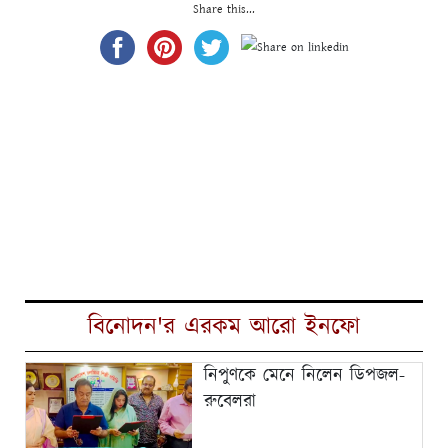
Share this...
বিনোদন'র এরকম আরো ইনফো
নিপুণকে মেনে নিলেন ডিপজল-
রুবেলরা