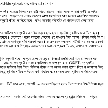
নিয়র প্রোগ্রাম ম্যানেজার এম. জাকির হোসাইন খান।
 উপসর্গ। সামনের দিনগুলোতে এটা আরও বাড়বে। কারণ আজকে সারা পৃথিবীতে কার্বন
ে হবে। প্রকল্পগুলো নেয়ার ক্ষেত্রে আগে যথার্থভাবে জানা দরকার আগামীতে আমাদের
ায়ী পরিকল্পনা নিতে হবে। যদিও জলবায়ু পরিবর্তনে যে প্রকল্পগুলো নেয়া হচ্ছে,
নো অভিযোজন স্থানীয় নাগরিক বান্ধব হতে হবে। স্থানীয় লুকায়িত জ্ঞান নিতে হবে।
কার রয়েছে। যেকোনো প্রকল্প গ্রহণের ক্ষেত্রে এই সবগুলো বিষয় আমরা পরিমাপ করছি কি না।
া হয়, তাহলে লবণাক্ত পানি প্রবেশ করবে। তাহলে কেন পদক্ষেপ নেইনি? গত ১০ বছরে দেখা
নে ও বন্যায় ক্ষতিগ্রস্ত এলাকাগুলোর জন্য যে প্রকল্প নিয়েছে, এখানে যে যথাযথভাবে
কি অনুযায়ী প্রকল্প বাস্তবায়নের ক্ষেত্রে যে বিষয়টা জরুরি সেটা হলো যেসব বড় বড়
। তাহলে কেন স্থানীয় সরকার প্রতিষ্ঠানকে সম্পৃক্ত করে কমিউনিটি নেতৃত্বাধীন
ের দায়িত্ব দিয়ে দিলে, বিভিন্ন বাঁধের ওপর বনায়ন করার সুযোগ দিলে বা অন্যান্য কিছু
িন্তু স্থানীয় পর্যায়ে অর্থগুলো যথাযথভাবে এসেস করার জন্য স্থানীয় নাগরিকদেরকে
ইন খান। তিনি মনে করেন, আগামী ১০ বছরের পরিকল্পনা হাতে নিতে পারলে বিদেশি উৎস সবুজ
ারা দেবে অর্থ। অথচ সেই জায়গায় আমরা কেন বড় ধরনের প্রস্তুতি নিচ্ছি না। সপ্তম