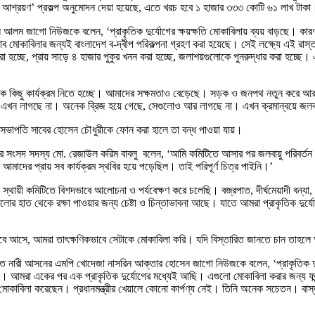
িশেষ আশ্রয়ণ’ প্রকল্প অনুমোদন দেয়া হয়েছে, এতে খরচ হবে ১ হাজার ৩৩৩ কোটি ৬১ লাখ টাকা
সুল আলম জাগো নিউজকে বলেন, ‘প্রাকৃতিক দুর্যোগের ক্ষয়ক্ষতি মোকাবিলায় ব্যয় বাড়ছে। কারণ
্রভাব মোকাবিলার জন্যই বাংলাদেশ ব-দ্বীপ পরিকল্পনা গ্রহণ করা হয়েছে। সেই লক্ষ্যে এই রাস্ত
ণ করা হচ্ছে, প্রায় সাড়ে ৪ হাজার পুকুর খনন করা হচ্ছে, জলাশয়গুলোকে পুনরুদ্ধার করা হচ্ছ
েরকে কিছু কার্যক্রম নিতে হচ্ছে। আমাদের সক্ষমতাও বেড়েছে। সড়ক ও জনপথ নতুন করে
এখন লাগছে না। অনেক ব্রিজ হয়ে গেছে, সেগুলোও আর লাগছে না। এখন ক্রমান্বয়ে জলবায়ুর 
িটির সভাপতি সাবের হোসেন চৌধুরীকে ফোন করা হালে তা বন্ধ পাওয়া যায়।
আসনের সংসদ সদস্য মো. রেজাউল করিম বাবলু বলেন, ‘আমি কমিটিতে আসার পর জলবায়ু পরিবর্ত
আমাদের প্রায় সব কার্যক্রম স্থবির হয়ে পড়েছিল। তাই পরিপূর্ণ চিত্র পাইনি।’
 স্থায়ী কমিটিতে বিশদভাবে আলোচনা ও পর্যবেক্ষণ করে চলেছি। বজ্রপাত, দীর্ঘমেয়াদী বন্যা,
োগগুলোর হাত থেকে রক্ষা পাওয়ার জন্য চেষ্টা ও চিন্তাভাবনা আছে। যাতে আমরা প্রাকৃতিক দুর
যেভাবে আসে, আমরা তাৎক্ষণিকভাবে সেটাকে মোকাবিলা করি। যদি বিস্তারিত জানতে চান ত
রক্ষিত নারী আসনের এমপি খোদেজা নাসরিন আক্তার হোসেন জাগো নিউজকে বলেন, ‘প্রাকৃতিক দু
 আমরা একের পর এক প্রাকৃতিক দুর্যোগের মধ্যেই আছি। এগুলো মোকাবিলা করার জন্য ফান্
ে মোকাবিলা করেছেন। প্রধানমন্ত্রীর খেয়ালে কোনো কার্পণ্য নেই। তিনি অনেক সচেতন। ব