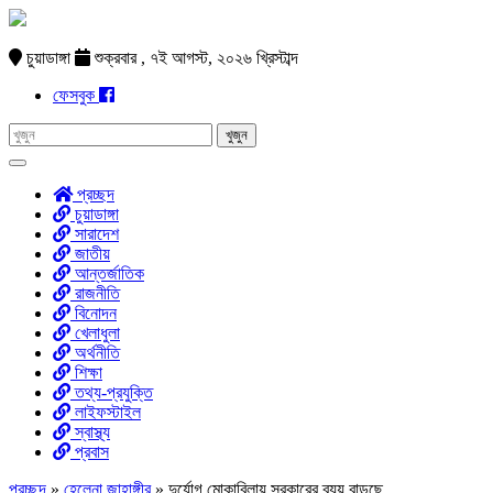
চুয়াডাঙ্গা
শুক্রবার , ৭ই আগস্ট, ২০২৬ খ্রিস্টাব্দ
ফেসবুক
প্রচ্ছদ
চুয়াডাঙ্গা
সারাদেশ
জাতীয়
আন্তর্জাতিক
রাজনীতি
বিনোদন
খেলাধুলা
অর্থনীতি
শিক্ষা
তথ্য-প্রযুক্তি
লাইফস্টাইল
স্বাস্থ্য
প্রবাস
প্রচ্ছদ
»
হেলেনা জাহাঙ্গীর
»
দুর্যোগ মোকাবিলায় সরকারের ব্যয় বাড়ছে