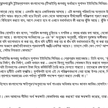
েন ট্রান্সপারেন্সি ইন্টারন্যাশনাল বাংলাদেশের (টিআইবি) জলবায়ু অর্থায়নে সুশাসন ইউনিটের সি
ের মাত্রা বেড়ে যাচ্ছে। এমনকি বছরে একাধিকবার আসছে। এটা জলবায়ু পরিবর্তনের অন্যতম
র্যোগ আরও বাড়বে সেটা ধরে নিয়েই এখন থেকে আমাদেরকে দীর্ঘমেয়াদী পরিকল্পনা গ্রহণ করত
 বিনিয়োগ করতে যান, আগে দেখতে হবে না এখানে যথার্থভাবে কী ধরনের ঝুঁকি আছে। ঝুঁকি অনুয
ির হোসাইন খান বলেন, ‘প্যারিস জলবায়ু চুক্তির ৭ দশমিক ৫ নম্বর ধারায় বলা আছে, যেকো
বাধকতা আছে। বাংলাদেশের সংবিধানের ১৮ এর ‘ক’ অনুচ্ছেদ অনুযায়ী, পরিবেশ সুরক্ষার অঙ্গী
ি ভালোভাবে না করা হয়, বাঁধে যদি দুর্নীতি করা হয় বা বাঁধ যদি যথাযথভাবে উঁচু না কর
েসব অঞ্চলে রাজনৈতিকভাবে প্রভাবশালী মন্ত্রী/এমপিরা আছেন। তাহলে সেটা কেন গেল? আম্পা
রছে, সেটার নিশ্চয়তা কোথায়?’
িআইবির জলবায়ু অর্থায়নে সুশাসন ইউনিটের সিনিয়র এ প্রোগ্রাম ম্যানেজার। তিনি বলেন, ‘ঝুঁ
নির্মাণ, বাঁধ নির্মাণ, একটা বনায়ন করা – এগুলো কিন্তু স্থানীয় লোকজন দিয়ে করানো সম্ভব
াঁধটা তিনভাগের একভাগ টাকা দিয়ে কমিউনিটি তৈরি করে ফেলতে পারতো। তাদেরকে রক্ষণাবেক্ষণ
ানে দুর্নীতি একটা ফ্যাক্টর। মুশকিলটা হলো এই যে পরিকল্পনাগুলো নেয়া হচ্ছে উপর থেকে, ক
ব্যাপারে সরকারের এখন পর্যন্ত সুনির্দিষ্ট পদক্ষেপ গ্রহণ করতে দেখছি না।’
দেশ হিসেবে বাংলাদেশের ক্ষতিপূরণ/অনুদানের অর্থ পাওয়ার অধিকার বলেও জানান জাকির হোসা
্রগুলো। কেন আমাদের সীমিত অর্থ ক্ষয়ক্ষতি মোকাবিলায় খরচ করবো? যারা ক্ষয়ক্ষতি করেছে, ত