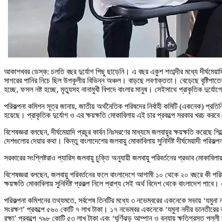
আকাশখবর ডেস্ক: চলতি বছর দুর্যোগ পিছু ছাড়েনি। এ বছর একুশ শতাব্দীর মধ্যে দীর্ঘমেয়
সাগরের পানির নিচে ছিল উপকূলীয় বিভিন্ন অঞ্চল। বাড়ছে লবণাক্ততা। বেড়েছে বৃষ্টিপাতের 
হচ্ছে, ফসল নষ্ট হচ্ছে, মৃত্যুসহ নানামুখী বিপদে বাংলার মানুষ। সেইসাথে প্রাকৃতিক দুর
পরিকল্পনা কমিশন সূত্র জানায়, জাতীয় অর্থনৈতিক পরিষদের নির্বাহী কমিটি (একনেক) প্রতি
হয়েছে। প্রাকৃতিক দুর্যোগ ও এর ক্ষয়ক্ষতি মোকাবিলায় এই চার প্রকল্পে সরকার খরচ ক
বিশেষজ্ঞরা বলছেন, দীর্ঘমেয়াদি প্রচুর কার্বন নিঃসরণের মাধ্যমে জলবায়ুর ক্ষয়ক্ষতি করে
দেশগুলোর দেয়ার কথা। কিন্তু বাংলাদেশের জলবায়ু মোকাবিলায় সুনির্দিষ্ট দীর্ঘমেয়াদী পরিক
সরকারের সংশ্লিষ্টরাও প্যারিস জলবায়ু চুক্তি অনুযায়ী জলবায়ু পরিবর্তনের প্রভাব মোকা
বিশেষজ্ঞরা বলছেন, জলবায়ু পরিবর্তনের ফলে বাংলাদেশে আগামী ১০ থেকে ২০ বছরে কী পরিমা
ক্ষয়ক্ষতি মোকাবিলায় সুনির্দিষ্ট প্রকল্প নিলে প্রাপ্য সেই অর্থ বিদেশ থেকে বাংলাদেশ পাবে
পরিকল্পনা কমিশনের তথ্যমতে, সর্বশেষ তিনটির মধ্যে ৩ নভেম্বরের একনেকে সভায় ‘যমুনা
সংরক্ষণ’ প্রকল্পে ৫৬০ কোটি ৭ লাখ টাকা। ১৭ নভেম্বর একনেকে ‘যমুনা নদীর ডানতীরের
রক্ষা’ প্রকল্পে ৭৯৮ কোটি ৫৩ লাখ টাকা এবং ‘ঘূর্ণিঝড় আম্পান ও বন্যায় ক্ষতিগ্রস্ত প