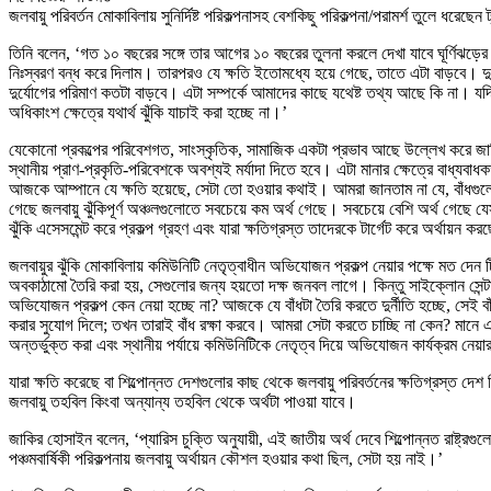
জলবায়ু পরিবর্তন মোকাবিলায় সুনির্দিষ্ট পরিকল্পনাসহ বেশকিছু পরিকল্পনা/পরামর্শ তুলে ধরেছ
তিনি বলেন, ‘গত ১০ বছরের সঙ্গে তার আগের ১০ বছরের তুলনা করলে দেখা যাবে ঘূর্ণিঝড়
নিঃস্বরণ বন্ধ করে দিলাম। তারপরও যে ক্ষতি ইতোমধ্যে হয়ে গেছে, তাতে এটা বাড়বে। দু
দুর্যোগের পরিমাণ কতটা বাড়বে। এটা সম্পর্কে আমাদের কাছে যথেষ্ট তথ্য আছে কি না। যদি
অধিকাংশ ক্ষেত্রে যথার্থ ঝুঁকি যাচাই করা হচ্ছে না।’
যেকোনো প্রকল্পের পরিবেশগত, সাংস্কৃতিক, সামাজিক একটা প্রভাব আছে উল্লেখ করে জাক
স্থানীয় প্রাণ-প্রকৃতি-পরিবেশকে অবশ্যই মর্যাদা দিতে হবে। এটা মানার ক্ষেত্রে বাধ্য
আজকে আম্পানে যে ক্ষতি হয়েছে, সেটা তো হওয়ার কথাই। আমরা জানতাম না যে, বাঁধগুলো যদ
গেছে জলবায়ু ঝুঁকিপূর্ণ অঞ্চলগুলোতে সবচেয়ে কম অর্থ গেছে। সবচেয়ে বেশি অর্থ গেছে য
ঝুঁকি এসেসমেন্ট করে প্রকল্প গ্রহণ এবং যারা ক্ষতিগ্রস্ত তাদেরকে টার্গেট করে অর্থায়ন ক
জলবায়ুর ঝুঁকি মোকাবিলায় কমিউনিটি নেতৃত্বাধীন অভিযোজন প্রকল্প নেয়ার পক্ষে মত দেন ট
অবকাঠামো তৈরি করা হয়, সেগুলোর জন্য হয়তো দক্ষ জনবল লাগে। কিন্তু সাইক্লোন সেন্টার 
অভিযোজন প্রকল্প কেন নেয়া হচ্ছে না? আজকে যে বাঁধটা তৈরি করতে দুর্নীতি হচ্ছে, সেই ব
করার সুযোগ দিলে; তখন তারাই বাঁধ রক্ষা করবে। আমরা সেটা করতে চাচ্ছি না কেন? মানে এখ
অন্তর্ভুক্ত করা এবং স্থানীয় পর্যায়ে কমিউনিটিকে নেতৃত্ব দিয়ে অভিযোজন কার্যক্রম নেয়ার 
যারা ক্ষতি করেছে বা শিল্পোন্নত দেশগুলোর কাছ থেকে জলবায়ু পরিবর্তনের ক্ষতিগ্রস্ত 
জলবায়ু তহবিল কিংবা অন্যান্য তহবিল থেকে অর্থটা পাওয়া যাবে।
জাকির হোসাইন বলেন, ‘প্যারিস চুক্তি অনুযায়ী, এই জাতীয় অর্থ দেবে শিল্পোন্নত রাষ্ট
পঞ্চমবার্ষিকী পরিকল্পনায় জলবায়ু অর্থায়ন কৌশল হওয়ার কথা ছিল, সেটা হয় নাই।’