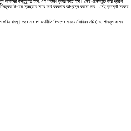
ষ আমাদের বাস্তুচ্যুত হবে, এই পরিমাণ কৃষির ক্ষতি হবে। সেই এসেসমেন্ট করে প্রকল্প
্নীতিমুক্ত উপায়ে স্বচ্ছতার সাথে অর্থ ব্যবহারে আশ্বস্ত করতে হবে। সেই ব্যবস্থা সরকার
াউল করিম বাবলু। তবে সাধারণ অর্থনীতি বিভাগের সদস্য (সিনিয়র সচিব) ড. শামসুল আলম