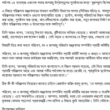
সর্বশেষ ২৪ নভেম্বর একনেক সভায় জলবায়ু উদ্বাস্তুদের পুনর্বাসনের জন্য ‘খুরুশকুল ব
এ বিষয়ে পরিকল্পনা মন্ত্রণালয়ের সাধারণ অর্থনীতি বিভাগের সদস্য (সিনিয়র সচিব) ড. শাম
পরিকল্পনার লক্ষ্য অর্জনে এগুলো বাস্তবায়িত হচ্ছে। দুর্যোগ, জলবায়ু পরিবর্তনের বিরূপ প
করা হচ্ছে, পুনর্বাসন করা হচ্ছে, খাল-নদীগুলোকে ড্রেজিং করা হচ্ছে, নতুন জলাধার নির্মা
দ্বীপ পরিকল্পনার লক্ষ্য ও উদ্দেশ্যের সঙ্গে সঙ্গতিপূর্ণ।’
তিনি আরও বলেন, ‘যেহেতু উষ্ণতা বাড়ছে, বৃষ্টিপাতের অনিয়ম বেড়েছে। কাজেই আমাদ
করছি, ভালোভাবে রক্ষণাবেক্ষণ করছি। সেই সড়ক ও জনপথের যে বিপুল ব্যয়, সেগুলো তো 
বিষয়টি নিয়ে কথা বলতে পরিবেশ, বন ও জলবায়ু পরিবর্তন মন্ত্রণালয় সম্পর্কিত স্থায়ী কম
পরিবেশ, বন ও জলবায়ু পরিবর্তন মন্ত্রণালয় সম্পর্কিত স্থায়ী কমিটি সদস্য ও বগুড়া-৭ 
কারণ যখন আমরা সভার কার্যক্রম শুরু করছিলাম, তার পরপরই করোনার আর্বিভাব ঘটার কারণে 
তিনি বলেন, ‘জলবায়ু পরিবর্তনের ফলে বাংলাদেশে যে বিরূপ প্রভাব পড়েছে, এটা নিয়ে আমরা
প্রসারী পরিকল্পনা আছে এবং আমরা গভীর পর্যবেক্ষণের মধ্যে রেখেছি যে, প্রাকৃতিক দুর্য
করোনার প্রভাবে সব পরিকল্পনাও স্থবির হওয়ার মতো।’
ঠিক কী কী পরিকল্পনা নিয়েছেন জানতে চাইলে রেজাউল করিম বাবলু বলেন, ‘যে সমস্যা 
পরিবেশ, বন ও জলবায়ু পরিবর্তন মন্ত্রণালয় সম্পর্কিত স্থায়ী কমিটির আরেক সদস্য ও সং
বেড়েছে। এতে ক্ষয়ক্ষতিও বেড়েছে। আম্পান, মহামারি, বন্যা তো ওভারকাম করতেই হচ্ছে।
কৃষকরা কোথায় পড়লেন! প্রধানমন্ত্রী শেখ হাসিনা এ বিষয়ে খুবই আন্তরিক। তিনি সেটাক
বিশেষজ্ঞের অভিমত