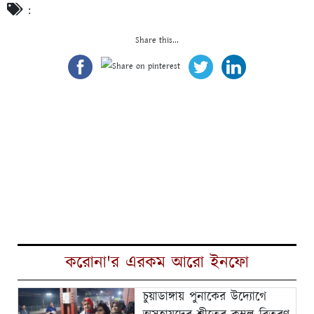
:
Share this...
করোনা'র এরকম আরো ইনফো
চুয়াডাঙ্গায় পুনাকের উদ্যোগে