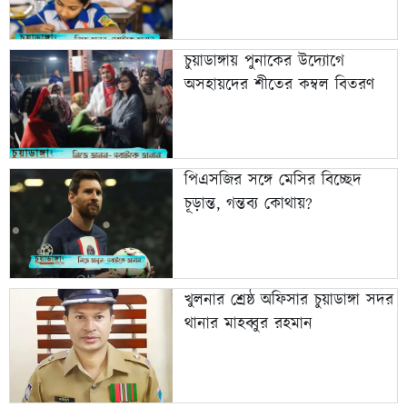
চুয়াডাঙ্গায় পুনাকের উদ্যোগে
অসহায়দের শীতের কম্বল বিতরণ
পিএসজির সঙ্গে মেসির বিচ্ছেদ
চূড়ান্ত, গন্তব্য কোথায়?
খুলনার শ্রেষ্ঠ অফিসার চুয়াডাঙ্গা সদর
থানার মাহব্বুর রহমান