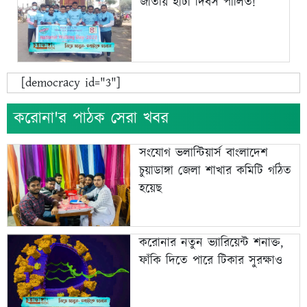
জাতীয় হাটা দিবস পালিত!
[democracy id="3"]
করোনা'র পাঠক সেরা খবর
সংযোগ ভলান্টিয়ার্স বাংলাদেশ
চুয়াডাঙ্গা জেলা শাখার কমিটি গঠিত
হয়েছ
করোনার নতুন ভ্যারিয়েন্ট শনাক্ত,
ফাঁকি দিতে পারে টিকার সুরক্ষাও