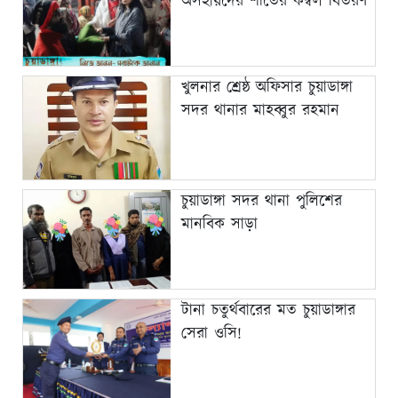
অসহায়দের শীতের কম্বল বিতরণ
খুলনার শ্রেষ্ঠ অফিসার চুয়াডাঙ্গা
সদর থানার মাহব্বুর রহমান
চুয়াডাঙ্গা সদর থানা পুলিশের
মানবিক সাড়া
টানা চতুর্থবারের মত চুয়াডাঙ্গার
সেরা ওসি!