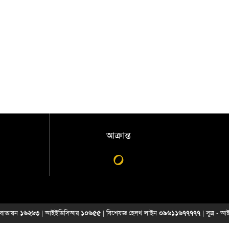
আক্রান্ত
০
্য বাতায়ন
১৬২৬৩
| আইইডিসিআর
১০৬৫৫
| বিশেষজ্ঞ হেলথ লাইন
০৯৬১১৬৭৭৭৭৭
| সূত্র -
আই