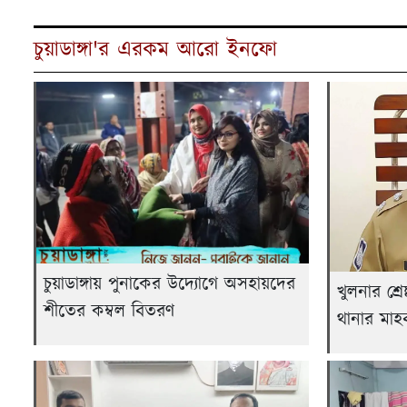
চুয়াডাঙ্গা'র এরকম আরো ইনফো
চুয়াডাঙ্গায় পুনাকের উদ্যোগে অসহায়দের
খুলনার শ্রে
শীতের কম্বল বিতরণ
থানার মাহব