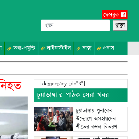
ফেসবুক
া
তথ্য-প্রযুক্তি
লাইফস্টাইল
স্বাস্থ্য
প্রবাস
 নিহত
[democracy id="3"]
চুয়াডাঙ্গা'র পাঠক সেরা খবর
চুয়াডাঙ্গায় পুনাকের
উদ্যোগে অসহায়দের
শীতের কম্বল বিতরণ