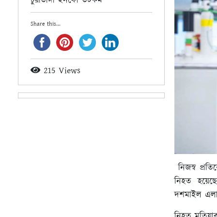
চুয়াডাঙ্গা ইনফো ডটকম
Share this...
215 Views
নিজস্ব প্র
নিহত হয়েছে
দশমাইল এলাক
নিহত মতিয়ার