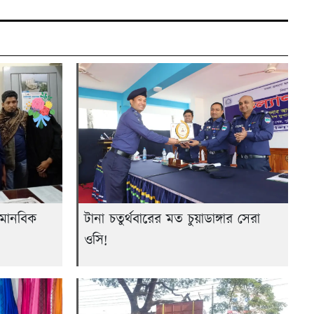
র মানবিক
টানা চতুর্থবারের মত চুয়াডাঙ্গার সেরা
ওসি!