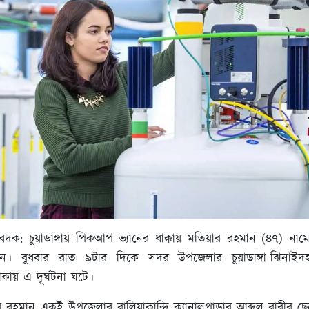
তিবেদক: চুয়াডাঙ্গায় পিকআপ ভ্যানের ধাক্কায় মতিয়ার রহমান (৪৭) ন
ন। বুধবার রাত ৯টার দিকে সদর উপজেলার চুয়াডাঙ্গা-ঝিনাই
ায় এ দূর্ঘটনা ঘটে।
 রহমান একই উপজেলার বালিয়াকান্দি ক্যানালপাড়ার আব্দুল বারীর ছে