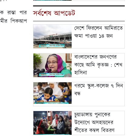
পক্ষ থেকে চুয়াডাঙ্গা
সর্বশেষ আপডেট
জেলায় ইফতারির
ে রাস্তা পার
আয়োজন
তগামীর পিকআপ
দেশে ফিরলেন আমিরাতে
ক্ষমা পাওয়া ১৪ জন
বাংলাদেশের জনগণের
কাছে আমি কৃতজ্ঞ : শেখ
হাসিনা
গরমে স্কুল-কলেজ ৭ দিন
বন্ধ
চুয়াডাঙ্গায় পুনাকের
উদ্যোগে অসহায়দের
শীতের কম্বল বিতরণ