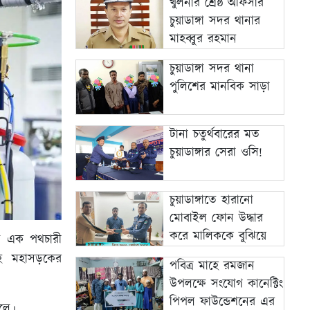
খুলনার শ্রেষ্ঠ অফিসার
চুয়াডাঙ্গা সদর থানার
মাহব্বুর রহমান
চুয়াডাঙ্গা সদর থানা
পুলিশের মানবিক সাড়া
টানা চতুর্থবারের মত
চুয়াডাঙ্গার সেরা ওসি!
চুয়াডাঙ্গাতে হারানো
মোবাইল ফোন উদ্ধার
করে মালিককে বুঝিয়ে
ামে এক পথচারী
দিল পুলিশ।
দহ মহাসড়কের
পবিত্র মাহে রমজান
উপলক্ষে সংযোগ কানেক্টিং
পিপল ফাউন্ডেশনের এর
লে।