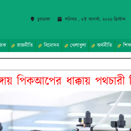
চুয়াডাঙ্গা
শনিবার , ৮ই আগস্ট, ২০২৬ খ্রিস্টাব্দ
তিক
রাজনীতি
বিনোদন
খেলাধুলা
অর্থনীতি
শিক্ষ
াঙ্গায় পিকআপের ধাক্কায় পথচারী