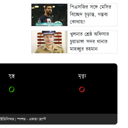
পিএসজির সঙ্গে মেসির
বিচ্ছেদ চূড়ান্ত, গন্তব্য
কোথায়?
খুলনার শ্রেষ্ঠ অফিসার
চুয়াডাঙ্গা সদর থানার
মাহব্বুর রহমান
সুস্থ
মৃত্যু
০
০
ইডিসিআর
| স্পন্সর -
একতা হোস্ট