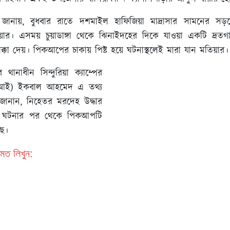
্শীরা জানায়, বুধবার রাতে দশমাইল হাফিজিয়া মাদ্রাসার সামনের সড়ক
য়ার। এসময় চুয়াডাঙ্গা থেকে ঝিনাইদহের দিকে যাওয়া একটি দ্র
াক্কা দেয়। পিকআপের চাকায় পিষ্ট হয়ে ঘটনাস্থলেই মারা যান মতিয়ার।
র থানাধীন সিন্দুরিয়া ক্যাম্পের
সআই) ইকবাল আহমেদ এ তথ্য
 জানান, নিহেতর মরদেহ উদ্ধার
। ঘটনার পর থেকে পিকআপটি
ে।
মত লিখুন: